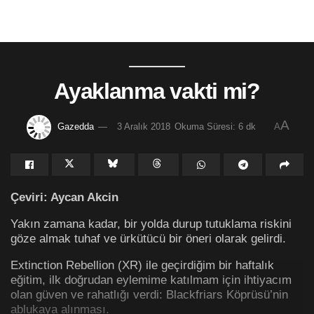
Ayaklanma vakti mi?
A
Gazedda
3 Aralık 2018
Okuma Süresi: 6 dk
A
Çeviri: Aycan Akcin
Yakın zamana kadar, bir yolda durup tutuklama riskini
göze almak tuhaf ve ürkütücü bir öneri olarak gelirdi.
Extinction Rebellion (XR) ile geçirdiğim bir haftalık
eğitim, ilk doğrudan eylemime katılmam için ihtiyacım
olan güven ve rahatlığı verdi: Blackfriars Köprüsü’nin
ablukaya alınması.