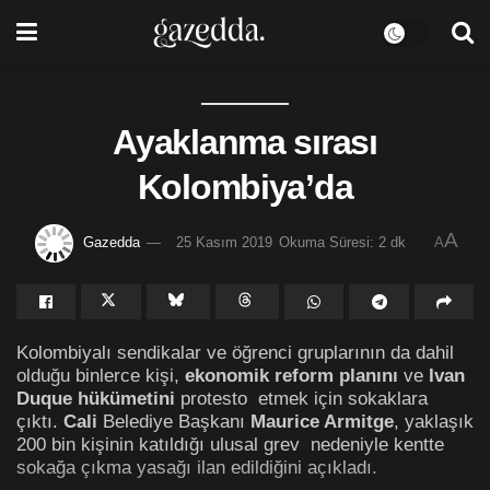
Ayaklanma sırası
Kolombiya’da
A
Gazedda
25 Kasım 2019
Okuma Süresi: 2 dk
A
Kolombiyalı sendikalar ve öğrenci gruplarının da dahil
olduğu binlerce kişi,
ekonomik reform planını
ve
Ivan
Duque
hükümetini
protesto etmek için sokaklara
çıktı.
Cali
Belediye Başkanı
Maurice Armitge
, yaklaşık
200 bin kişinin katıldığı ulusal grev nedeniyle kentte
sokağa çıkma yasağı ilan edildiğini açıkladı.