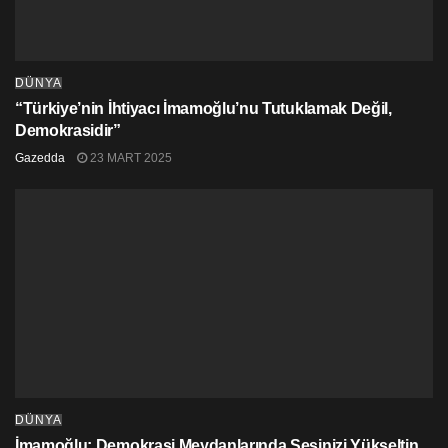
DÜNYA
“Türkiye’nin İhtiyacı İmamoğlu’nu Tutuklamak Değil,
Demokrasidir”
Protestolar başlamadan önce, pek çok mağaza ve
Gazedda
23 MART 2025
banka kapılarını kapatıp önlerine barikat koymuştu.
Ulusal grev ile ilgili,
Ulusal Kurtuluş Ordusu
(ELN)
komutanlarından
Uriel
, halka sokağa çıkma çağrısı
yapmış, planlanan protestoları “Latin Amerika ‘yeter’
diyor ve yürüyor! Meltem yeniden hissedilebiliyor. Bu,
gerçek dönüşümlere olan ihtiyacı teyit ediyor, ‘hiçlik
sahiplerinin’ huzursuzluğunu kanıtlıyor” sözleriyle
tanımlamıştı.
DÜNYA
İmamoğlu: Demokrasi Meydanlarında Sesinizi Yükseltin