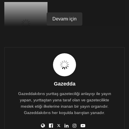
Devamı için
Protestoların başlamasından itibaren 42 sivil ve 37 polis
yaralandı,
İçişleri Bakanlığı
’ndan gelen açıklamaya
göre 30’dan fazla kişi gözaltına alındı. 200 binden fazla
kişinin katıldığı gösterilerde yetkililer,
başkent
Bogota
’da protestocuların yolları kapattığını ve
toplu taşımanın zarar gördüğünü söyledi.
Gazedda
Gazeddakıbrıs yurttaş gazeteciliği anlayışı ile yayın
yapan, yurttaştan yana taraf olan ve gazetecilikte
meslek etiği ilkelerine inanan bir yayın organıdır.
Gazeddakıbrıs her koşulda barıştan yanadır.