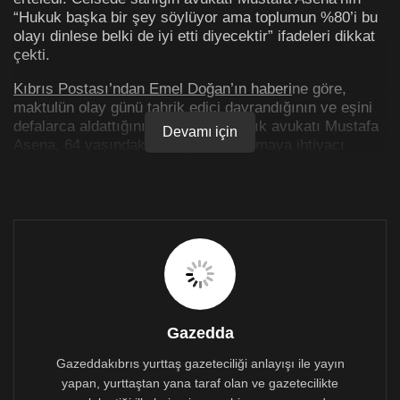
“Hukuk başka bir şey söylüyor ama toplumun %80’i bu
olayı dinlese belki de iyi etti diyecektir” ifadeleri dikkat
çekti.
Kıbrıs Postası’ndan Emel Doğan’ın haberi
ne göre,
maktulün olay günü tahrik edici davrandığının ve eşini
defalarca aldattığının iddia eden sanık avukatı Mustafa
Devamı için
Asena, 64 yaşındaki sanığın ıslah olmaya ihtiyacı
olmadığını, maktulün köyünde tanınmış ve 15 kişiye
işveren statüsünde olduğunu belirtti. Asena, “Hukuk
başka bir şey söylüyor ama toplumun yüzde 80’i bu
olayı dinlese belki de iyi etti diyecektir” dedi.
Haberin tamamını okumak için tıklayın
Fotoğraf: Havadis Gazetesi
Gazedda
Gazeddakıbrıs yurttaş gazeteciliği anlayışı ile yayın
yapan, yurttaştan yana taraf olan ve gazetecilikte