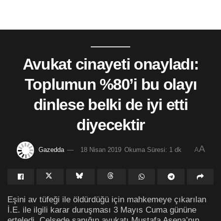
Avukat cinayeti onayladı:
Toplumun %80’i bu olayı
dinlese belki de iyi etti
diyecektir
A
Gazedda
18 Nisan 2019
Okuma Süresi: 1 dk
A
Eşini av tüfeği ile öldürdüğü için mahkemeye çıkarılan
İ.E. ile ilgili karar duruşması 3 Mayıs Cuma gününe
erteledi. Celsede sanığın avukatı Mustafa Asena’nın