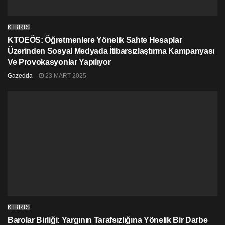
toplumda şovenizme ve bölünmeye karşı çıkan, iki
toplumlu, iki bölgeli bir federasyon mücadelesi
KIBRIS
verenlerin yanındadır. Kıbrıslıların barışa, AB’nin de bir
KTOEÖS: Öğretmenlere Yönelik Sahte Hesaplar
başarı hikâyesine ihtiyacı vardır.
Üzerinden Sosyal Medyada İtibarsızlaştırma Kampanyası
Ve Provokasyonlar Yapılıyor
Gazedda
23 MART 2025
KIBRIS
Barolar Birliği: Yargının Tarafsızlığına Yönelik Bir Darbe