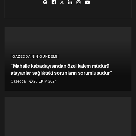
göndermesi gerekiyor ve BM kararları ve AB ilkeleri
temelinde iki toplumlu, iki bölgeli bir federal çözümünün
bulunması amacıyla ve 50 yıl boyunca devam eden
Kıbrıs’ın işgaline son verilmesi ve çıkmazın aşılması
için yapılan çalışmalarda daha aktif bir rol oynamalıdır”
diye vurgulandı.
GAZEDDA'NIN GÜNDEMİ
“Mahalle kabadayısından özel kalem müdürü
atayanlar sağlıktaki sorunların sorumlusudur”
Gazedda
28 EKIM 2024