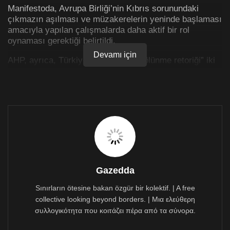
Manifestoda, Avrupa Birliği’nin Kıbrıs sorunundaki
çıkmazın aşılması ve müzakerelerin yeninde başlaması
amacıyla yapılan çalışmalarda daha aktif bir rol
oynaması gerektiği belirtildi.
Devamı için
AHP, ayrıca, Türkiye’nin önerdiği “bölünme retoriği” iki
devletli çözümü Avrupa ile uluslararası topluluk
tarafından asla kabul edilmeyeceği vurgulandı.
Manifesto ayrıca göç akışlarına atıfta bulunarak AB
dışındaki Avrupa ülkelerinin katılımıyla bir AB “Dışişleri
Bakanı” ve bir Avrupa Güvenlik Konseyi pozisyonunun
oluşturulmasını öneriyor. AHP’nin manifestosunda
Kıbrıs ile ilgili paragrafta “Avrupa Halk Partisi yabancı
ordular olmadan; garantiler anakronik sistemi ve
yabancı ülkelerin müdahale haklara sahip olmadan
Gazedda
Kıbrıs sorununa adil, yaşayabilir ve çalışabilir bir
çözüm bulunması sürecine tamamen bağlı olmaya
Sınırların ötesine bakan özgür bir kolektif. | A free
devam ediyor” denildi.
collective looking beyond borders. | Μια ελεύθερη
συλλογικότητα που κοιτάζει πέρα από τα σύνορα.
Avrupa Halk Partisi Manifestosunda “Avrupa Birliği’nin
Kıbrıs’a yönelik daha güçlü bir destek mesajı