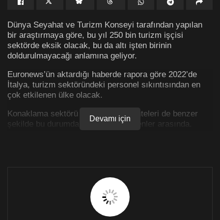
Dünya Seyahat ve Turizm Konseyi tarafından yapılan
bir araştırmaya göre, bu yıl 250 bin turizm işçisi
sektörde eksik olacak, bu da altı işten birinin
doldurulmayacağı anlamına geliyor.
Euronews’ün aktardığı haberde rapora göre 2022’de
İtalya, turizm sektöründeki personel sıkıntısından en
çok etkilenen ülke olacak.
Konaklama sektörü ve seyahat acenteleri de benzer
Devamı için
şekilde bu durumdan en çok etkilenenler arasında.
Toplamda, Avrupa Birliği’nde 1,2 milyon açık pozisyon
olacak: Sadece Fransa’da 71 bin iş pozisyonu boş
kalacak. En çok etkilenen sektörler arasında ise
neredeyse her üç boş pozisyondan biri ile havacılık
sektörü yer alıyor.
İngiltere’de de 128 bin pozisyon hala doldurulmamış
durumda. Brexit sonrası restoranlar ve oteller personel