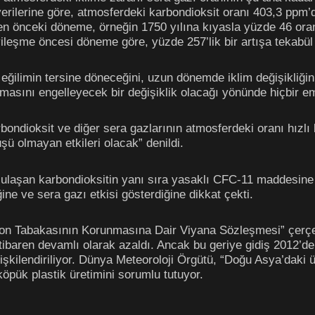
 verilerine göre, atmosferdeki karbondioksit oranı 403,3 ppm
n önceki döneme, örneğin 1750 yılına kıyasla yüzde 46 oranı
ileşme öncesi döneme göre, yüzde 257’lik bir artışa tekabül 
u eğilimin tersine döneceğini, uzun dönemde iklim değişikliği
tmasını engelleyecek bir değişiklik olacağı yönünde hiçbir e
ondioksit ve diğer sera gazlarının atmosferdeki oranı hızlı b
şü olmayan etkileri olacak” denildi.
 ulaşan karbondioksitin yanı sıra yasaklı CFC-11 maddesine
ine ve sera gazı etkisi gösterdiğine dikkat çekti.
on Tabakasının Korunmasına Dair Viyana Sözleşmesi” çerç
 itibaren devamlı olarak azaldı. Ancak bu geriye gidiş 2012
 ilişkilendiriliyor. Dünya Meteoroloji Örgütü, “Doğu Asya’dak
köpük plastik üretimini sorumlu tutuyor.