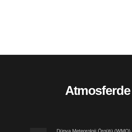
Atmosferde 
Dünya Meteoroloji Örgütü (WMO), 