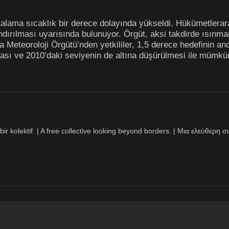
alama sıcaklık bir derece dolayında yükseldi. Hükümetlerara
ndırılması uyarısında bulunuyor. Örgüt, aksi takdirde ısınman
a Meteoroloji Örgütü’nden yetkililer, 1,5 derece hedefinin a
ası ve 2010’daki seviyenin de altına düşürülmesi ile mümkün
bir kolektif. | A free collective looking beyond borders. | Μια ελεύθερ