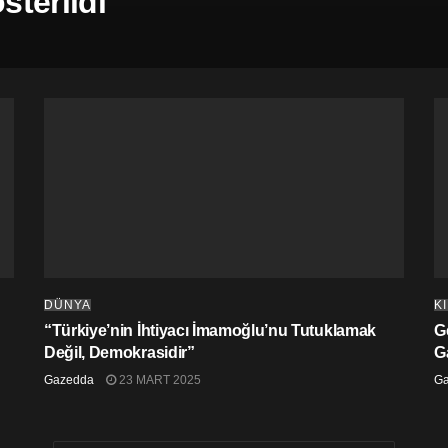
terildi
DÜNYA
K
“Türkiye’nin İhtiyacı İmamoğlu’nu Tutuklamak
G
Değil, Demokrasidir”
G
Gazedda
23 MART 2025
G