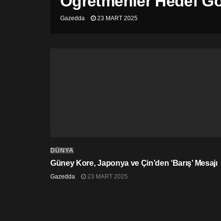
Öğretmenler Hedef Gös
Gazedda
23 MART 2025
DÜNYA
Güney Kore, Japonya ve Çin’den ‘Barış’ Mesajı
Gazedda
23 MART 2025