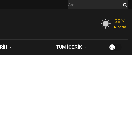
28
°C
Nicosia
RİH
TÜM İÇERİK