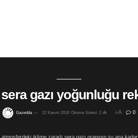
sera gazı yoğunluğu re
A
0
Gazedda
22 Kasım 2018
Okuma Süresi: 2 dk
A
atmosferdeki iklime zararlı sera gazı oranının şu ana kada