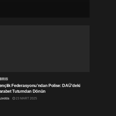
IBRIS
ençlik Federasyonu’ndan Polise: DAÜ’deki
arabet Tutumdan Dönün
azedda
23 MART 2025