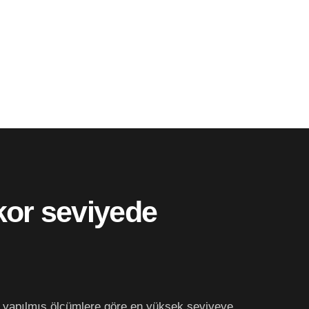
kor seviyede
r yapılmış ölçümlere göre en yüksek seviyeye