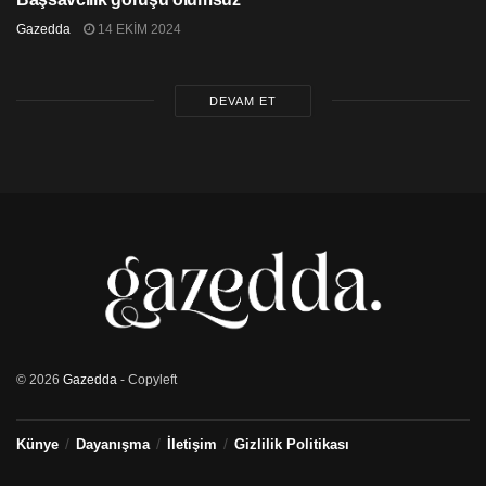
deprem bölgesine göndermek yerine çadır satması
Gazedda
14 EKIM 2024
büyük skandal” sözleriyle tepkisini dile getirdi.
HDP’nin Twitter hesabından yapılan paylaşımda,
“Halkımızı enkaz altında bırakan; ölüme, soğuğa, açlığa
mahkûm eden iktidar ve denetimindeki Kızılay, böyle bir
DEVAM ET
dönemde bile utanmadan çadır ticaretini savunuyor.
Derdi halk değil rant olan Kızılay’ın konuya ilişkin
açıklaması çürümüşlüğün vesikasıdır. Hesap
vereceksiniz!” ifadesini kullandı.
AKP iktidarının bir özeti niteliğinde
Öte yandan Kızılay’da ortaya çıkan skandallar 20 yılı
geride bırakan AKP iktidarının kurumların içini nasıl
boşalttığının bir yansıması oldu. 2017 yılında 3 milyar
150 milyon TL gelir elde ettiğini açıklayan Kızılay’ın
geliri 2021 yılında neredeyse iki katına çıktı. Kurumun
© 2026
Gazedda
- Copyleft
2021 gelirinin 7 milyar 935 milyon TL olduğu ifade
ediliyor. Kurumun harcamaları, yöneticilerine ödediği 40
bin TL’ye varan yüksek maaşlar gündemden düşmedi.
Künye
Dayanışma
İletişim
Gizlilik Politikası
Kızılay, 2019’da tüm itirazlara rağmen holdingleşti.
Malatya’daki ülkenin en büyük konteyner üretim