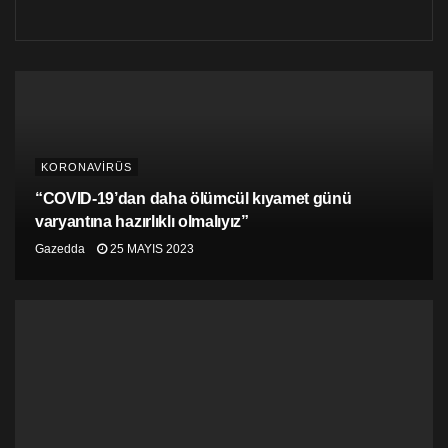
yayımlamadıklarını bildiren Sofi, uçakların boş gelmesi
halinde gidiş uçuşlarının yapılabileceğini söyledi. Sofi,
acil uçuşlar, askeri ve ambulans uçakların ise bu
karardan muaf tutulduğunu belirtti.
KORONAVİRÜS
“COVID-19’dan daha ölümcül kıyamet günü
varyantına hazırlıklı olmalıyız”
Gazedda
25 MAYIS 2023