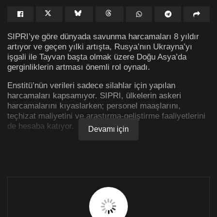
SIPRI’ye göre dünyada savunma harcamaları 8 yıldır
artıyor ve geçen yılki artışta, Rusya’nın Ukrayna’yı
işgali ile Tayvan başta olmak üzere Doğu Asya’da
gerginliklerin artması önemli rol oynadı.
Enstitü’nün verileri sadece silahlar için yapılan
harcamaları kapsamıyor. SIPRI, ülkelerin askeri
harcamalarını kıyaslarken; personel maaşlarını,
teçhizat maliyetini ve araştırma-geliştirme faaliyetlerini
de hesaba katıyor.
Devamı için
SIPRI’ye göre geçen yıl küresel çapta askeri
harcamalar yüzde 3,7 arttı.
ABD’nin toplam askeri harcamalardaki payı yüzde 39
oldu.
Çin yüzde 13’le ikinci, Rusya yüzde 3,9’la üçüncü
sırada yer aldı.