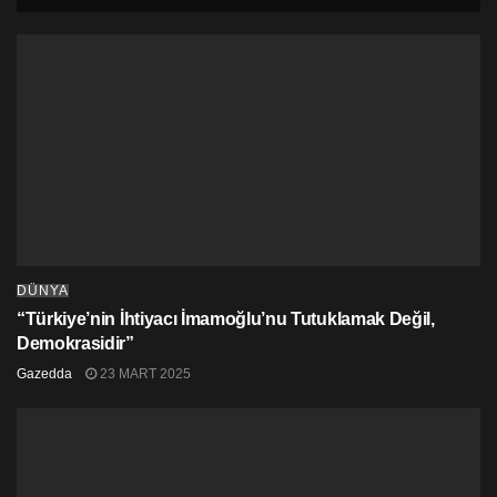
yükselmesine dikkat çekti.
DÜNYA
“Türkiye’nin İhtiyacı İmamoğlu’nu Tutuklamak Değil,
Demokrasidir”
Gazedda
23 MART 2025