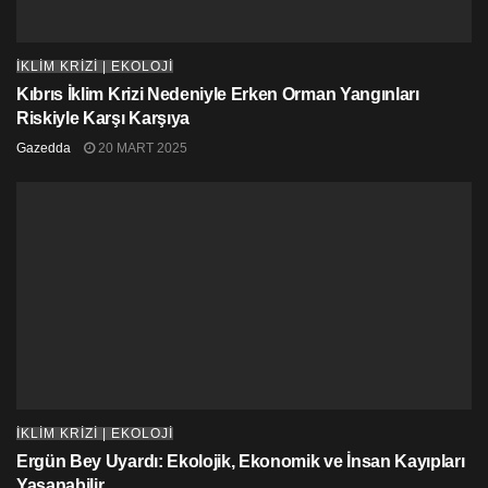
Ancak çölde kilometrelerce yürümesi gereken hacıların
birçoğu sıcak çarpması sonucunda baygınlık geçirdi,
İKLİM KRİZİ | EKOLOJİ
bazıları ise hayatını kaybetti.
Kıbrıs İklim Krizi Nedeniyle Erken Orman Yangınları
Riskiyle Karşı Karşıya
Gazedda
20 MART 2025
İKLİM KRİZİ | EKOLOJİ
Ergün Bey Uyardı: Ekolojik, Ekonomik ve İnsan Kayıpları
Yaşanabilir