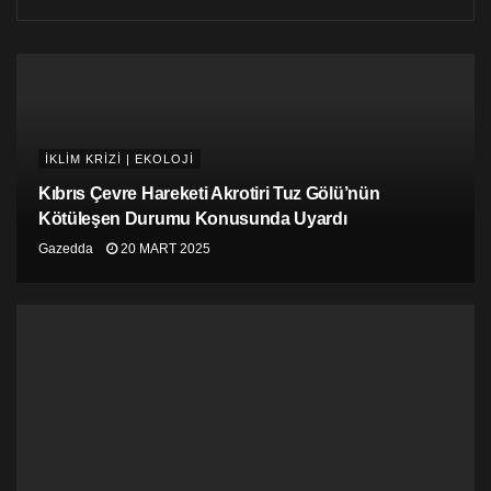
İKLİM KRİZİ | EKOLOJİ
Kıbrıs Çevre Hareketi Akrotiri Tuz Gölü’nün
Kötüleşen Durumu Konusunda Uyardı
Gazedda
20 MART 2025
Termometreler 52 dereceyi gördü
İbadet edilen bölgelerdeki sıcak dalgasının etkisiyle,
sıcaklıklar 44 derece olan mevsim normallerinin üzerine
çıkarak 52 dereceyi buldu.
Bu yaz hac ibadetini gerçekleştirenler, klimaları
alanlarda bile bunaltıcı bir sıcakla karşılaştıklarını
belirtti. Serin bir alan arayışındaki hacı adayları,
kalabalık camilerde serinledi.