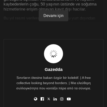
kaybedenlerin çoğu, 50 yaşının üstünde ve soğutma
hizmetlerine erişim olmayan kayıt dışı hacılar.
Devamı için
Bu yıl resmi verilere göre 1,6 milyonu yurt dışından
gelenler olmak üzere 1,8 milyon insan hac ibadetlerine
katıldı. Ancak birçok insan kayıt dışı olarak ibadet ettiği
için toplam hacı sayısının daha fazla olduğu tahmin
ediliyor.
Yetkililerin bildirdiğine göre en az 170 bin kişi kayıtsız
olarak haca katıldığı tespit edildi.
Gazedda
Sınırların ötesine bakan özgür bir kolektif. | A free
collective looking beyond borders. | Μια ελεύθερη
συλλογικότητα που κοιτάζει πέρα από τα σύνορα.