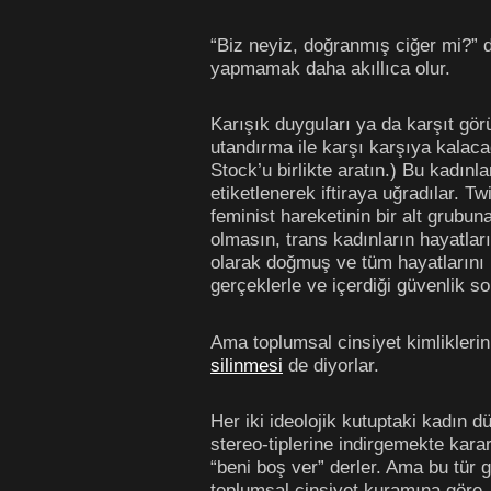
“Biz neyiz, doğranmış ciğer mi?” 
yapmamak daha akıllıca olur.
Karışık duyguları ya da karşıt gör
utandırma ile karşı karşıya kalac
Stock’u birlikte aratın.) Bu kadınl
etiketlenerek iftiraya uğradılar. T
feminist hareketinin bir alt grubu
olmasın, trans kadınların hayatlar
olarak doğmuş ve tüm hayatlarını bu
gerçeklerle ve içerdiği güvenlik so
Ama toplumsal cinsiyet kimliklerini
silinmesi
de diyorlar.
Her iki ideolojik kutuptaki kadın 
stereo-tiplerine indirgemekte karar
“beni boş ver” derler. Ama bu tür g
toplumsal cinsiyet kuramına göre, 