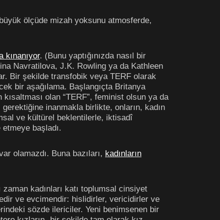
e büyük ölçüde mizah yoksunu atmosferde,
a kınanıyor
. (Bunu yaptığınızda nasıl bir
ina Navratilova, J.K. Rowling ya da Kathleen
ılar. Bir şekilde transfobik veya TERF olarak
lecek bir aşağılama. Başlangıçta Britanya
in kısaltması olan “TERF”, feminist olsun ya da
gerektiğine inanmakla birlikte, onların, kadın
al ve kültürel beklentilerle, iktisadî
de etmeye başladı.
r var olamazdı. Buna bazıları,
kadınların
ı zaman kadınları katı toplumsal cinsiyet
ir ve evcimendir: hislidirler, vericidirler ve
erindeki sözde ilericiler. Yeni benimsenen bir
ero kızların- bir şekilde tam olarak kız