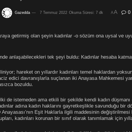
A
0
Gazedda
7 Temmuz 2022
Okuma Süresi: 7 dk
A
raya getirmiş olan şeyin kadınlar -o sözüm ona uysal ve uyum
rinde anlaşabilecekleri tek şeyi buldu: Kadınlar hesaba kat
iniyor; hareket on yıllardır kadınları temel haklardan yoksu
aciz edici davranışlarla suçlanan iki Anayasa Mahkemesi yarg
asızca bozuldu.
belki de istemeden ama etkili bir şekilde kendi kadın düşman
 kadınlar adına kadın haklarını gayretkeşlikle savunduğu bir 
 Anayasası’nın Eşit Haklarla ilgili maddesinin değiştirilm
pları, kadınları korunan bir sınıf olarak tanımlamak için yılla