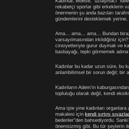
Kadınlar, elbette, “uzlaşmacı” idile
rekabetçi sporlar gibi erkeklerin v
önermenin şu anda bazıları tarafı
gündemlerini desteklemek yerine, 
Ama… ama… ama… Bundan biraz geri
varsayılmasından irkildiğiniz için
cinsiyetleriyle gurur duymak ve ka
basbayağı, tepki görmemek adına 
Kadınlar bu kadar uzun süre, bu k
anlambilimsel bir sorun değil; bir 
Kadınların Adem’in kaburgasından 
topluluğu olarak değil, kendi eksik
Ama işte yine kadınları organlara 
makalesi için
kendi sırtını sıvazla
bedenler”den bahsediyordu. Sanki d
önemsizmiş gibi. Bu tür şeylerin i