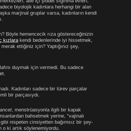
merkezleri, aile içi şiddet sığınma evleri,
sadece biyolojik kadınlara herhangi bir alan
şka marjinal gruplar varsa, kadınların kendi
ı.
n? Böyle hemencecik rıza göstereceğinizin
 kızlara
kendi bedenlerinde iyi hissetmek,
merak ettiğiniz için? Yaptığınız şey,
 lafını duymak için vermedi. Bu sadece
et.
adı. Kadınları sadece bir türev parçalar
mli bir parçasıydı.
ancet
, menstrüasyonla ilgili bir kapak
 insanlardan bahsetmek yerine, “vajinalı
gibi nispeten cinsiyetten bağımsız bir şey-
n o ki artık söylenemiyordu.