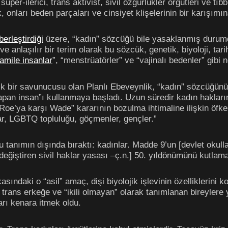
er-ilerici, trans aktivist, sivil özgürlükler örgütleri ve tıbb
, onları beden parçaları ve cinsiyet klişelerinin bir karışımı
berleştirdiği
üzere, “kadın” sözcüğü bile yasaklanmış durum
ve anlaşılır bir terim olarak bu sözcük, genetik, biyoloji, tar
amile insanlar
”, “menstrüatörler” ve “vajinalı bedenler” gibi n
dık bir savunucusu olan Planlı Ebeveynlik, “kadın” sözcüğü
pan insan”ı kullanmaya başladı. Uzun süredir kadın hakları
“Roe’ya karşı Wade” kararının bozulma ihtimaline ilişkin öfkesi
nlar, LGBTQ topluluğu, göçmenler, gençler.”
 bu tanımın dışında bıraktı: kadınlar. Madde 9’un [devlet oku
 değiştiren sivil haklar yasası –ç.n.] 50. yıldönümünü kutlama
ındaki o “asil” amaç, dişi biyolojik işlevinin özelliklerini
 trans erkeğe ve “ikili olmayan” olarak tanımlanan bireyler
rı kenara itmek oldu.