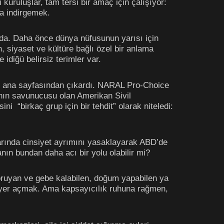
i kuruluşlar, tam tersi bir amaç için çalışıyor:
na indirgemek.
da. Daha önce dünya nüfusunun yarısı için
ih, siyaset ve kültüre bağlı özel bir anlama
e idiğü belirsiz terimler var.
nü ana sayfasından çıkardı. NARAL Pro-Choice
nın savunucusu olan Amerikan Sivil
ni “birkaç grup için bir tehdit” olarak niteledi:
llarında cinsiyet ayrımını yasaklayarak ABD’de
nın bundan daha acı bir yolu olabilir mi?
 koruyan ve gebe kalabilen, doğum yapabilen ya
e yer açmak. Ama kapsayıcılık ruhuna rağmen,