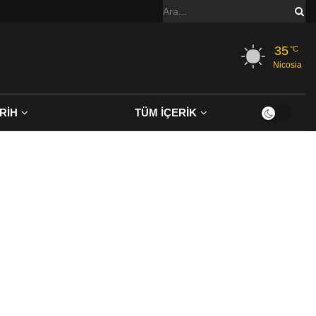
35
°C
Nicosia
RİH
TÜM İÇERİK