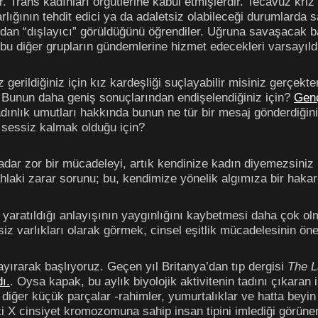
r. Trans kadınları örgütlerine kabul etmişlerdir. Tecavüz kriz 
arlığının tehdit edici ya da adaletsiz olabileceği durumlarda 
ndan “dışlayıcı” görüldüğünü öğrendiler. Uğruna savaşacak ba
bu diğer grupların gündemlerine hizmet edecekleri varsayıld
ldiğiniz için kız kardeşliği suçlayabilir misiniz gerçekte
? Bunun daha geniş sonuçlarından endişelendiğiniz için?
Genç
dınlık umutları hakkında bunun ne tür bir mesaj gönderdiğini 
sessiz kalmak olduğu için?
adar zor bir mücadeleyi, artık kendinize kadın diyemezsiniz
ahlaki zarar sorunu; bu, kendimize yönelik algımıza bir hakar
yaratıldığı anlayışının yaygınlığını kaybetmesi daha çok olm
siz varlıkları olarak görmek, cinsel eşitlik mücadelesinin öne
ayırarak başlıyoruz. Geçen yıl Britanya’dan tıp dergisi
The L
dı.
. Oysa kapak, bu aylık biyolojik aktivitenin tadını çıkaran
iğer küçük parçalar -rahimler, yumurtalıklar ve hatta beyin 
ki X cinsiyet kromozomuna sahip insan tipini imlediği görüne