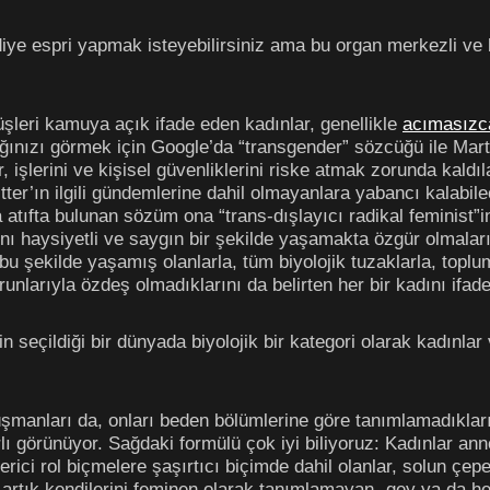
diye espri yapmak isteyebilirsiniz ama bu organ merkezli v
üşleri kamuya açık ifade eden kadınlar, genellikle
acımasızc
ağınızı görmek için Google’da “transgender” sözcüğü ile Mart
ar, işlerini ve kişisel güvenliklerini riske atmak zorunda kald
witter’ın ilgili gündemlerine dahil olmayanlara yabancı kalabi
na atıfta bulunan sözüm ona “trans-dışlayıcı radikal feminist”
ını haysiyetli ve saygın bir şekilde yaşamakta özgür olmaları 
 şekilde yaşamış olanlarla, tüm biyolojik tuzaklarla, toplums
runlarıyla özdeş olmadıklarını da belirten her bir kadını ifa
n seçildiği bir dünyada biyolojik bir kategori olarak kadınla
düşmanları da, onları beden bölümlerine göre tanımlamadıklar
lı görünüyor. Sağdaki formülü çok iyi biliyoruz: Kadınlar anned
erici rol biçmelere şaşırtıcı biçimde dahil olanlar, solun çep
artık kendilerini feminen olarak tanımlamayan -gey ya da het