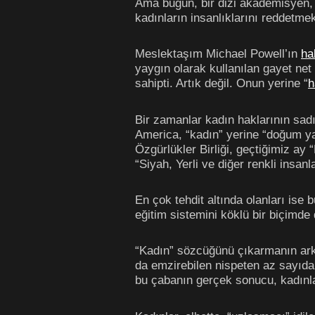
Ama bugün, bir dizi akademisyen, süp
kadınların insanlıklarını reddetmek
Meslektaşım Michael Powell’ın
ha
yaygın olarak kullanılan gayet net 
sahipti. Artık değil. Onun yerine “
h
Bir zamanlar kadın haklarının sa
America, “kadın” yerine “doğum ya
Özgürlükler Birliği, geçtiğimiz ay 
“Siyah, Yerli ve diğer renkli insa
En çok tehdit altında olanları ise
eğitim sistemini köklü bir biçimde
“Kadın” sözcüğünü çıkarmanın arkas
da emzirebilen nispeten az sayıda
bu çabanın gerçek sonucu, kadınla