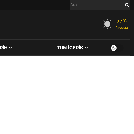
27
°C
Nicosia
RİH
TÜM İÇERİK