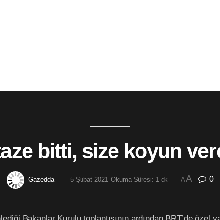
taze bitti, size koyun ver
A
0
Gazedda
5 Şubat 2021
Okuma Süresi: 1 dk
A
diği Bakanlar Kurulu toplantısının ardından BRT’de özel yayı