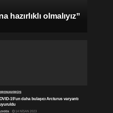
hazırlıklı olmalıyız”
ORONAVİRÜS
OVID-19’un daha bulaşıcı Arcturus varyantı
uyuruldu
azedda
14 NISAN 2023