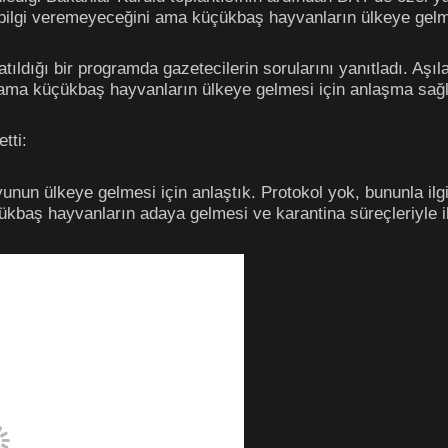
bir bilgi veremeyeceğini ama küçükbaş hayvanların ülkeye gelm
dığı bir programda gazetecilerin sorularını yanıtladı. Aşılar
ni ama küçükbaş hayvanların ülkeye gelmesi için anlaşma sağl
tti:
un ülkeye gelmesi için anlaştık. Protokol yok, bununla ilgili t
 hayvanların adaya gelmesi ve karantina süreçleriyle ilgili