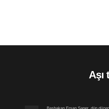
Aşı 
Başbakan Ersan Saner, dün düzenle