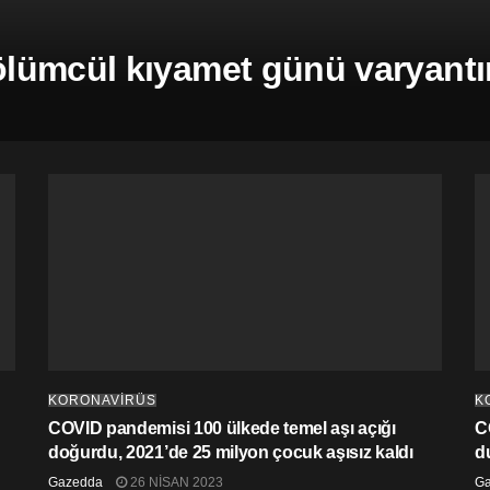
ümcül kıyamet günü varyantına 
KORONAVİRÜS
K
COVID pandemisi 100 ülkede temel aşı açığı
C
doğurdu, 2021’de 25 milyon çocuk aşısız kaldı
d
Gazedda
26 NISAN 2023
G