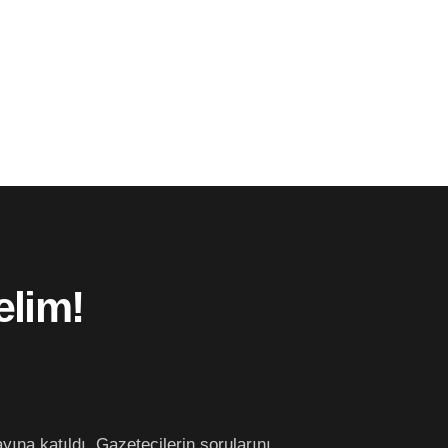
elim!
na katıldı. Gazetecilerin sorularını