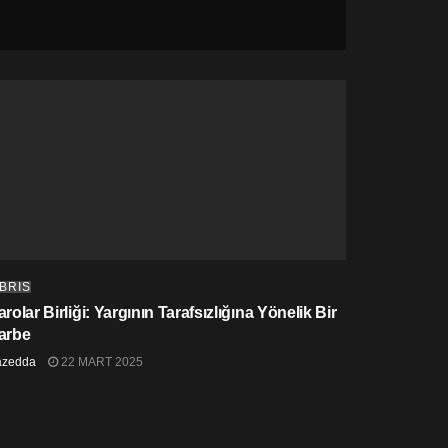
IBRIS
rolar Birliği: Yargının Tarafsızlığına Yönelik Bir
arbe
azedda
22 MART 2025