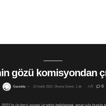
inin gözü komisyondan ç
A
0
Gazedda
22 Aralık 2021
Okuma Süresi: 1 dk
A
021’in üçüncü asgari ücretini belirlemek amacıyla bugün t