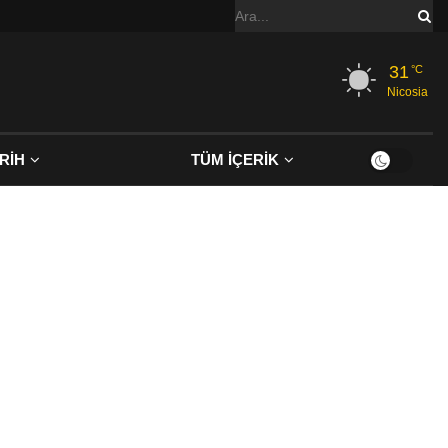
31
°C
Nicosia
RİH
TÜM İÇERİK