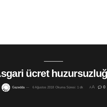
sgari ücret huzursuzlu
A
0
Gazedda
6 Ağustos 2018
Okuma Süresi: 1 dk
A