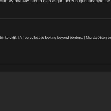
Mart ayında 445 sterlin olan asgari ücret bugün itibariyle is
bir kolektif. | A free collective looking beyond borders. | Μια ελεύθερ