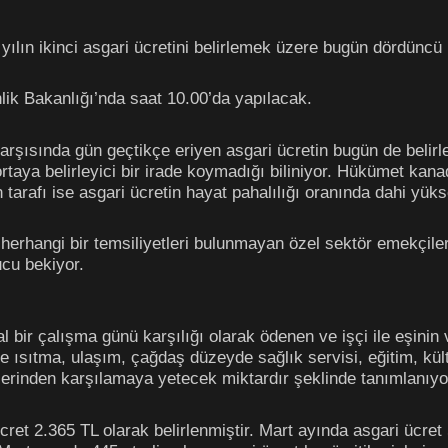
lın ikinci asgari ücretini belirlemek üzere bugün dördüncü
ik Bakanlığı’nda saat 10.00’da yapılacak.
rşısında gün geçtikçe eriyen asgari ücretin bugün de belirl
aya belirleyici bir irade koymadığı biliniyor. Hükümet kanad
n tarafı ise asgari ücretin hayat pahalılığı oranında dahi yüks
erhangi bir temsiliyetleri bulunmayan özel sektör emekçileri
cu bekiyor.
l bir çalışma günü karşılığı olarak ödenen ve işçi ile eşini
ve ısıtma, ulaşım, çağdaş düzeyde sağlık servisi, eğitim, kü
üzerinden karşılamaya yetecek miktardır şeklinde tanımlanıyo
 ücret 2.365 TL olarak belirlenmiştir. Mart ayında asgari ücre