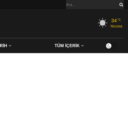
34
°C
Nicosia
RİH
TÜM İÇERİK