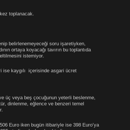
 kez toplanacak.
enip belirlenemeyeceği soru işaretiyken,
ının ortaya koyacağı tavırın bu toplantıda
eltilmesini istemiyor.
 ise kaygılı içerisinde asgari ücret
n ve üç veya beş çocuğunun yeterli beslenme,
ltür, dinlenme, eğlence ve benzeri temel
r.
t 506 Euro iken bugün itibariyle ise 398 Euro’ya