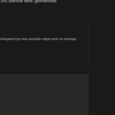
e 355 sterline denk gelmektedir.
η συλλογικότητα που κοιτάζει πέρα από τα σύνορα.