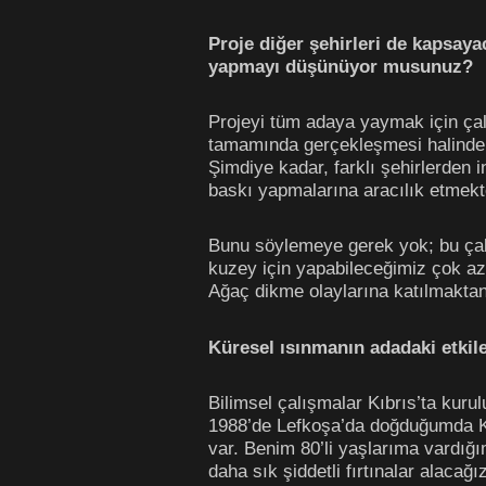
Proje diğer şehirleri de kapsaya
yapmayı düşünüyor musunuz?
Projeyi tüm adaya yaymak için çalı
tamamında gerçekleşmesi halinde b
Şimdiye kadar, farklı şehirlerden i
baskı yapmalarına aracılık etmek
Bunu söylemeye gerek yok; bu çaba
kuzey için yapabileceğimiz çok az ş
Ağaç dikme olaylarına katılmakta
Küresel ısınmanın adadaki etkile
Bilimsel çalışmalar Kıbrıs’ta kuru
1988’de Lefkoşa’da doğduğumda Kı
var. Benim 80’li yaşlarıma vardığ
daha sık şiddetli fırtınalar alaca