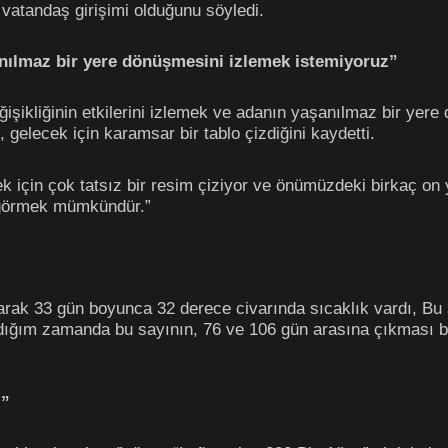
 vatandaş girişimi olduğunu söyledi.
nılmaz bir yere dönüşmesini izlemek istemiyoruz”
ğişikliğinin etkilerini izlemek ve adanın yaşanılmaz bir yere
, gelecek için karamsar bir tablo çizdiğini kaydetti.
k için çok tatsız bir resim çiziyor ve önümüzdeki birkaç on yı
i görmek mümkündür.”
rak 33 gün boyunca 32 derece civarında sıcaklık vardı, Bu 
rdığım zamanda bu sayının, 76 ve 106 gün arasına çıkması be
z”