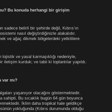
r mu? Bu konuda herhangi bir girişim
sadece belirli bir şehirde değil, Kıbrıs’ın
stemi nasıl değiştirdiğinizle alakalıdır.
etmek ve ağaç dikmek bölgelerdeki yetkililere
ojistik ve yasal karmaşıklığı nedeniyle,
letişim kurduk; ve tabii ki toplantılar yapıldı.
a var mı?
algaları yaşanıyor olacağını göstermektedir.
a sahipti. Bu sıcaklık bugün 64 gün boyunca
mektedir. İklim daha tropikal hale geldikçe
 örtüsünün yokluğunda (Kıbrıs durumunda olduğu