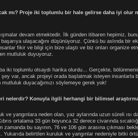
cak mı? Proje iki toplumlu bir hale gelirse daha iyi olu
şmalar devam etmektedir. İlk günden itibaren hepimiz, bunun 
aşarıya ulaşacağını düşünüyoruz. Çünkü bu aslında bir ekosi
nsanlar fikir ve bilgi için bize ulaştı ve biz onları organize 
ten mutluluk duyuyoruz.
 iki toplumlu olsaydı harika olurdu… Gerçekte, bölünmenin l
ey var, ancak projeyi orada başlatmak isteyen insanlarla bir i
n mutluluk duyacağımızı söylemeye gerek yok!
ri nelerdir? Konuyla ilgili herhangi bir bilimsel araştırm
luk ve yangınlara neden olan, yaz aylarında uzun süreli ısı d
brıs ortalama 33 gün boyunca 32 derece civarında sıcaklığ
ım zamanda bu sayının, 76 ve 106 gün arasına çıkması beklen
ğız. Yukarıda belirtilen kuruluk ve yangınlar nedeniyle bitki