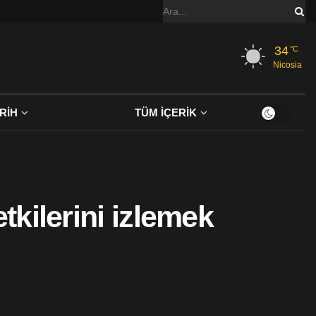
34
°C
Nicosia
RİH
TÜM İÇERİK
tkilerini izlemek