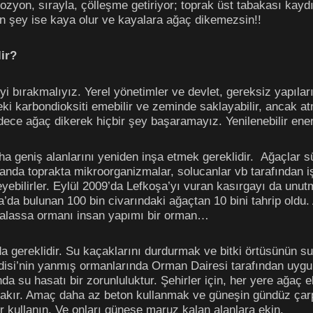
ozyon, sırayla, çölleşme getiriyor; toprak üst tabakası kaydı
an şey ise kaya olur ve kayalara ağaç dikemezsin!!
lir?
bırakmalıyız. Yerel yönetimler ve devlet, gereksiz yapıları, 
ki karbondioksiti emebilir ve zeminde saklayabilir, ancak 
e ağaç dikerek hiçbir şey başaramayız. Yenilenebilir enerj
ha geniş alanlarını yeniden inşa etmek gereklidir. Ağaçlar s
anda toprakta mikroorganizmalar, solucanlar vb tarafından 
leyebilirler. Eylül 2009’da Lefkoşa’yı vuran kasırgayı da unut
a’da bulunan 100 bin civarındaki ağaçtan 10 bini tahrip oldu
halassa ormanı insan yapımı bir orman…
da gereklidir. Su kaçaklarını durdurmak ve bitki örtüsünün s
adisi’nin yanmış ormanlarında Orman Dairesi tarafından uyg
da su hasatı bir zorunluluktur. Şehirler için, her yere ağaç e
akır. Amaç daha az beton kullanmak ve güneşin gündüz çar
 kullanın. Ve onları güneşe maruz kalan alanlara ekin.