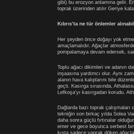
gibi) bu erozyon anlamına gelir. Er
toprak üzerinden atılır Geriye kal
Kıbrıs’ta ne tür önlemler alınabi
Her şeyden önce doğayı yok etmeyi 
amaçlamalıdır. Ağaçlar atmosferde
pompalamaya devam edersek, sadec
Toplu ağacı dikimleri ve adanın da
inşaasına yardımcı olur. Aynı zam
alanın hava kalıplarını bile düzen
geçti. Kasırga sırasında, Athalass
Lefkoşa’yı kasırgadan korudu. At
Dağlarda bazı toprak çalışmaları 
tekniğin son birkaç yılda Solea V
daha sonra güçlü fırtınalar olduğun
emer ve gece boyunca serbest bır
kışta sadece yaprak döken ağaçlar