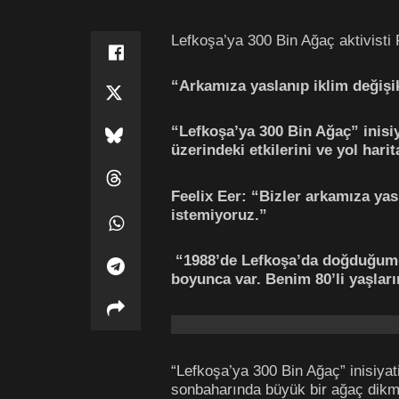
Lefkoşa’ya 300 Bin Ağaç aktivisti
“Arkamıza yaslanıp iklim değişik
“Lefkoşa’ya 300 Bin Ağaç” inisiy
üzerindeki etkilerini ve yol harita
Feelix Eer: “Bizler arkamıza yas
istemiyoruz.”
“1988’de Lefkoşa’da doğduğumda
boyunca var. Benim 80’li yaşlar
“Lefkoşa’ya 300 Bin Ağaç” inisiyat
sonbaharında büyük bir ağaç dikme