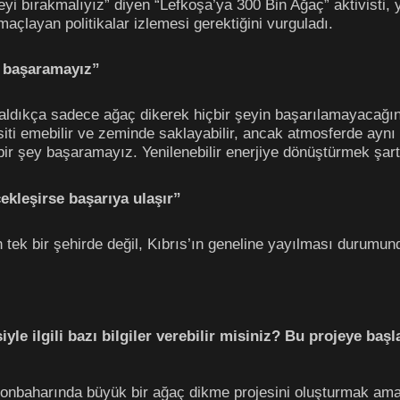
 bırakmalıyız” diyen “Lefkoşa’ya 300 Bin Ağaç” aktivisti, ye
amaçlayan politikalar izlemesi gerektiğini vurguladı.
y başaramayız”
ldıkça sadece ağaç dikerek hiçbir şeyin başarılamayacağın
siti emebilir ve zeminde saklayabilir, ancak atmosferde a
r şey başaramayız. Yenilenebilir enerjiye dönüştürmek şartt
ekleşirse başarıya ulaşır”
n tek bir şehirde değil, Kıbrıs’ın geneline yayılması durumund
iyle ilgili bazı bilgiler verebilir misiniz? Bu projeye ba
onbaharında büyük bir ağaç dikme projesini oluşturmak amac