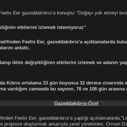
 Feelix Eer gazeddakıbrıs’a konuştu: “Doğayı yok etmeyi bır
liğinin etkilerini izlemek istemiyoruz”
atifinden Feelix Eer, gazeddakıbrıs’a açıklamalarda bulu
larını anlattı.
lanıp iklim değişikliğinin etkilerini izlemek ve adanın 
 Kıbrıs ortalama 33 gün boyunca 32 derece civarında sıc
ıma vardığım zamanda bu sayının, 76 ve 106 gün arasına
Gazeddakıbrıs-Özel
ifinden Feelix Eer, gazeddakıbrıs’a yaptığı açıklamalarda,”
 projesini oluşturmak amacıyla yerel yönetimler, Orman Dair