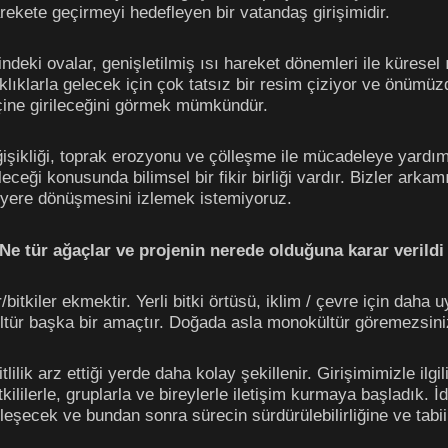
arekete geçirmeyi hedefleyen bir vatandaş girişimidir.
ndeki ovalar, genişletilmiş ısı hareket dönemleri ile küresel
lıklarla gelecek için çok tatsız bir resim çiziyor ve önümüzd
içine girileceğini görmek mümkündür.
işikliği, toprak erozyonu ve çölleşme ile mücadeleye yardımc
eceği konusunda bilimsel bir fikir birliği vardır. Bizler arkamı
 yere dönüşmesini izlemek istemiyoruz.
e tür ağaçlar ve projenin nerede olduğuna karar verildi
itkiler ekmektir. Yerli bitki örtüsü, iklim / çevre için daha
ültür başka bir amaçtır. Doğada asla monokültür göremezsini
lilik arz ettiği yerde daha kolay şekillenir. Girişimimizle ilgi
lilerle, gruplarla ve bireylerle iletişim kurmaya başladık. İ
eşecek ve bundan sonra sürecin sürdürülebilirliğine ve tabii