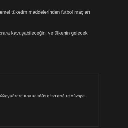
temel tüketim maddelerinden futbol maçları
krara kavuşabileceğini ve ülkenin gelecek
η συλλογικότητα που κοιτάζει πέρα από τα σύνορα.