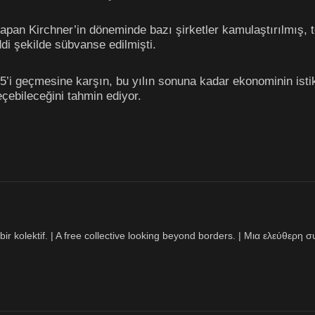
yapan Kirchner’in döneminde bazı şirketler kamulaştırılmış, 
di şekilde sübvanse edilmişti.
25’i geçmesine karşın, bu yılın sonuna kadar ekonominin isti
çebileceğini tahmin ediyor.
bir kolektif. | A free collective looking beyond borders. | Μια ελεύθερ