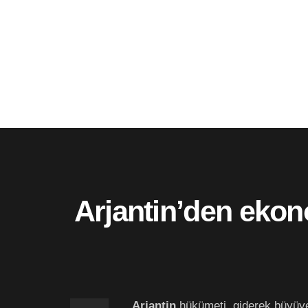
Arjantin’den ekono
Arjantin
hükümeti, giderek büyü