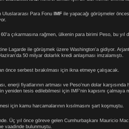
n Uluslararası Para Fonu
IMF
ile yapacağı görüşmeler önces
or.
60’a çıkarmasına rağmen, ülkenin para birimi Peso, bu yıl de
ine Lagarde ile görüşmek üzere Washington’a gidiyor. Arjant
aziran’da 50 milyar dolarlık kredi anlaşması imzalamıştı.
an önce serbest bırakılması için ikna etmeye çalışacak.
sı, enerji fiyatlarının artması ve Peso’nun dolar karşısında
nin yeniden tesis edilebilmesi için IMF’nin kapısını çalmaya 
mesi için kamu harcamalarının kısılmasını şart koşmuştu.
çinde. Üç yıl önce göreve gelen Cumhurbaşkanı Mauricio Macr
me vaadinde bulunmuştu.