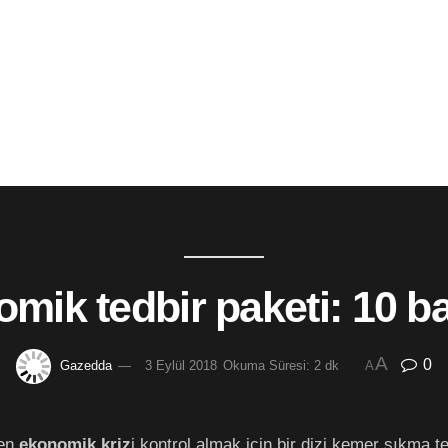
mik tedbir paketi: 10 b
A
0
Gazedda
3 Eylül 2018
Okuma Süresi: 2 dk
A
yen
ekonomik kriz
i kontrol almak için bir dizi kemer sıkma t