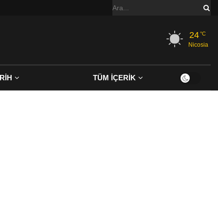
24
°C
Nicosia
RİH
TÜM İÇERİK