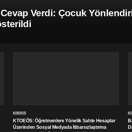
 Cevap Verdi: Çocuk Yönlendiril
terildi
KIBRIS
K
KTOEÖS: Öğretmenlere Yönelik Sahte Hesaplar
Ba
Üzerinden Sosyal Medyada İtibarsızlaştırma
D