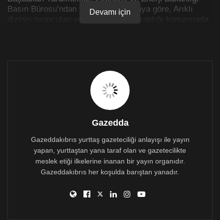
Basın Bürosu’ndan yapılan açıklamaya göre, Arıklı
Devamı için
dizinin oyuncuları ve teknik ekibine yaptığı konuşmada,
dizinin tarihi bir misyonu yerine getirerek, 85 ülkeye
Kıbrıs davasını anlatacağını söyledi.
Arıklı açıklamasının devamında bunun dizinin bir
belgesel olmadığını da ifade ederek, “eleştirilerin
birçoğu doğru ve haklı eleştiriler. Keşke senaryoyu
yazan arkadaşlarımız bu gerçek kahramanların
yaşadıkları hikayeleri dinleme imkânı bulsalar. Senaryo
o zaman çok daha zenginleşir” dedi.
Gazedda
Gazeddakıbrıs yurttaş gazeteciliği anlayışı ile yayın
yapan, yurttaştan yana taraf olan ve gazetecilikte
meslek etiği ilkelerine inanan bir yayın organıdır.
Gazeddakıbrıs her koşulda barıştan yanadır.