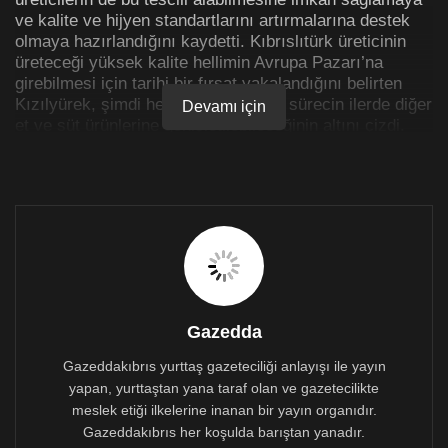
ve kalite ve hijyen standartlarını artırmalarına destek
olmaya hazırlandığını kaydetti. Kıbrıslıtürk üreticinin
üreteceği yüksek kalite hellimin Avrupa Pazarı’na
girebilmesi için tarihi bir fırsat yakalandığını belirten
Kızılyürek, şimdi hellim ile başlayan sürecin ilerde diğer
Devamı için
et ve süt ürünlerine genişletilebileceğinin altını çizdi.
Kızılyürek’in kuzey ofisi tarafından yapılan açıklama
şöyle:
2015 yılında Avrupa Komisyonu Başkanı Juncker’in
öncülüğünde Sn. Anastasiades ve Sn. Akıncı’nın hellim
konusunda vardıkları ortak uzlaşı çerçevesinde Kıbrıslı
Türk süt ve hellim üreticilerinin kalite ve hijyen
standartlarını artırarak Avrupa piyasasına hellim
satabilmesi konusunda son noktaya gelindi.
Gazedda
Avrupa Komisyonu’nun 2004 yılından beri uygulamakta
Gazeddakıbrıs yurttaş gazeteciliği anlayışı ile yayın
olduğu Yeşilhat Tüzüğü uyarınca, veteriner kontrolü
yapan, yurttaştan yana taraf olan ve gazetecilikte
gerektiren hayvansal ürünlerin yeşilhat üzerinden
meslek etiği ilkelerine inanan bir yayın organıdır.
güneye geçmesi veya Avrupa Pazarı’na girmesi
Gazeddakıbrıs her koşulda barıştan yanadır.