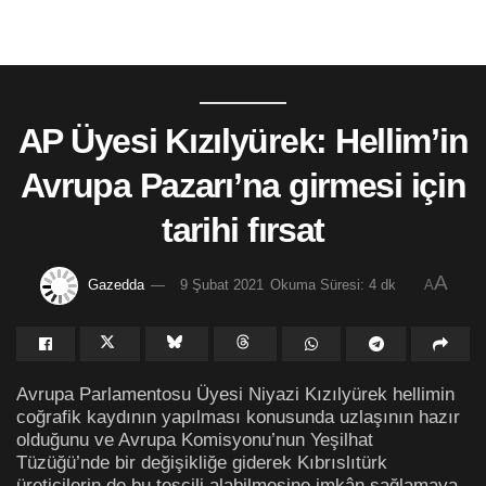
AP Üyesi Kızılyürek: Hellim’in
Avrupa Pazarı’na girmesi için
tarihi fırsat
A
Gazedda
9 Şubat 2021
Okuma Süresi: 4 dk
A
Avrupa Parlamentosu Üyesi Niyazi Kızılyürek hellimin
coğrafik kaydının yapılması konusunda uzlaşının hazır
olduğunu ve Avrupa Komisyonu’nun Yeşilhat
Tüzüğü’nde bir değişikliğe giderek Kıbrıslıtürk
üreticilerin de bu tescili alabilmesine imkân sağlamaya