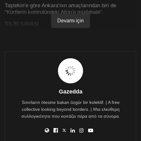
Taştekin’e göre Ankara’nın amaçlarından biri de
“Kürtlerin kontrolündeki Afrin’e müdahale”.
Devamı için
İDLİB SAVAŞI
Suriye’de ‘savaş sahası’ndaki bölgesel ve uluslararası
bütün güçlerin konumladığı merkezlerden biri olan,
Türkiye’nin daha önce desteklediği kimi grupların da yer
aldığı İdlib’e operasyon ve işgal ‘fiilen’ başlamıştı.
Türkiye Cumhurbaşkanı ve AKP Genel Başkanı Recep
Tayyip Erdoğan dün operasyonla ilgili “Bugün İdlib’de
ciddi bir harekat var ve bu devam edecek. Henüz
askerimiz İdlib’te değil, Özgür Suriye Ordusu orada.
Gazedda
İdlib’in içi bizim dışı Rusya korumasında olacak”
açıklamasında bulunmuştu.
Sınırların ötesine bakan özgür bir kolektif. | A free
collective looking beyond borders. | Μια ελεύθερη
Bu açıklamaların ardından bu sabah saatlerinde
συλλογικότητα που κοιτάζει πέρα από τα σύνορα.
Hatay’ın Reyhanlı İlçesi’ndeki Cilvegözü ve Oğulpınar
karakollarından top atışı yapıldı.
Türkiye’nin de dahil olduğu İdlib’i işgal harekatının 2’nci