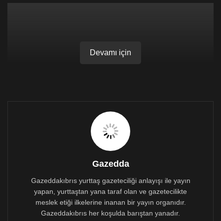
Devamı için
Elindeki dövizle tek başına yolda yürüyen vatandaş,
yolda seyreden arabalardan destek aldı.
Gazedda
Gazeddakıbrıs yurttaş gazeteciliği anlayışı ile yayın
yapan, yurttaştan yana taraf olan ve gazetecilikte
meslek etiği ilkelerine inanan bir yayın organıdır.
Gazeddakıbrıs her koşulda barıştan yanadır.