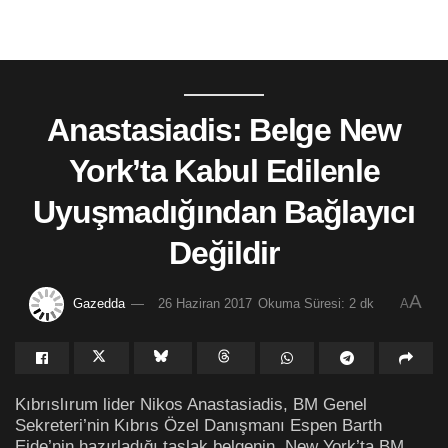
Anastasiadis: Belge New
York’ta Kabul Edilenle
Uyuşmadığından Bağlayıcı
Değildir
A
Gazedda
26 Haziran 2017
Okuma Süresi: 2 dk
A
Kıbrıslırum lider Nikos Anastasiadis, BM Genel
Sekreteri’nin Kıbrıs Özel Danışmanı Espen Barth
Eide’nin hazırladığı taslak belgenin, New York’ta BM