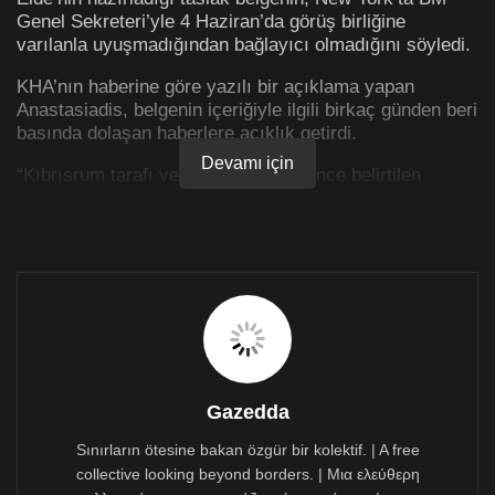
Genel Sekreteri’yle 4 Haziran’da görüş birliğine
varılanla uyuşmadığından bağlayıcı olmadığını söyledi.
KHA’nın haberine göre yazılı bir açıklama yapan
Anastasiadis, belgenin içeriğiyle ilgili birkaç günden beri
basında dolaşan haberlere açıklık getirdi.
Devamı için
“Kıbrısrum tarafı ve Yunan hükümetince belirtilen
görüşler olumsuz değildir ancak ilgili tarafların
görüşlerinin tarafsız bir şekilde ortaya konması bir
gereklilik” diyen Anastasiadis , salı günü İsviçre’ye tek
bir neden ve niyetle, Kıbrıs sorununa kapsamlı bir
çözüm bulunması için gideceğini söyledi.
Kıbrıstürk tarafı ve Türkiye’den bir çözüm bulunması
Gazedda
için aynı kararlılık ve isteklilik gelmesini isteyen Nikos
Anastasiadis, şöyle dedi:
Sınırların ötesine bakan özgür bir kolektif. | A free
collective looking beyond borders. | Μια ελεύθερη
“Çünkü çok şey söylenmiştir. Şuna açıklık getirmek