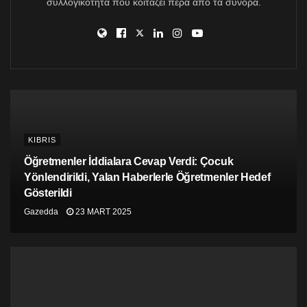
συλλογικότητα που κοιτάζει πέρα από τα σύνορα.
ön şart olduğunu anlamaları için çağrı yapıyorum” dedi.
“Tüm Kıbrıs halkının; onların ve bizim insan haklarının
tanınması, işgalin sora erdirilmesi, üçüncü ülkelerin
müdahale etmemesi ve Topluluk Müktesebatı’nın
uygulanması” gerektiğinin önemine işaret eden
Cumhurbaşkanı Nikos Anastasiades, “Sadece bunlarla
ileri gidebileceğimize inanıyorum” dedi.
KIBRIS
Öğretmenler İddialara Cevap Verdi: Çocuk
Yönlendirildi, Yalan Haberlerle Öğretmenler Hedef
Gösterildi
Gazedda
23 MART 2025