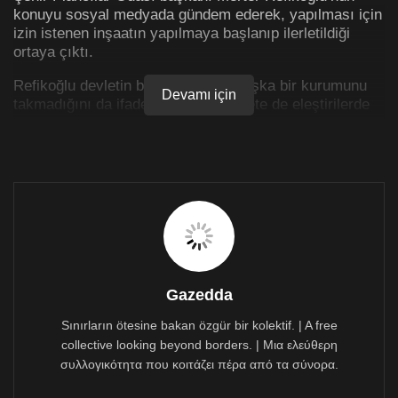
konuyu sosyal medyada gündem ederek, yapılması için
izin istenen inşaatın yapılmaya başlanıp ilerletildiği
ortaya çıktı.
Refikoğlu devletin bir kurumunun başka bir kurumunu
Devamı için
takmadığını da ifade ederek hükümete de eleştirilerde
bulundu.
İşte Refikoğlu’nun paylaşımı:
Gazedda
Sınırların ötesine bakan özgür bir kolektif. | A free
collective looking beyond borders. | Μια ελεύθερη
συλλογικότητα που κοιτάζει πέρα από τα σύνορα.