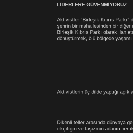
LİDERLERE GÜVENMİYORUZ
Aktivistler “Birleşik Kıbrıs Parkı
şehrin bir mahallesinden bir diğe
Birleşik Kıbrıs Parkı olarak ilan e
dönüştürmek, ölü bölgede yaşamı 
Aktivistlerin üç dilde yaptığı açı
Dikenli teller arasında dünyaya gel
ırkçılığın ve faşizmin adanın her 