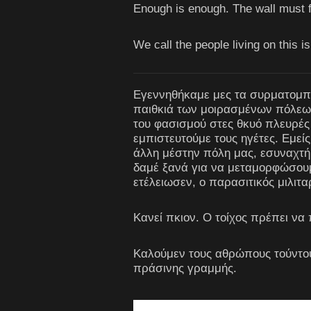
Enough is enough. The wall must f
We call the people living on this is
Εγεννηθήκαμε μες τα συρματομπλ
παιθκιά των μοιρασμένων πόλεων.
του φασισμού στες θκυό πλευρές 
εμπιστευτούμε τους ηγέτες. Εμείς
άλλη μέστην πόλη μας, εσυναχτήκ
δαμέ ξανά για να μεταμορφώσου
ετέλειωσεν, ο παρασιτικός μιλιταρ
Κανεί πκιον. Ο τοίχος πρέπει να 
Καλούμεν τους αθρώπους τούντου 
πράσινης γραμμής.