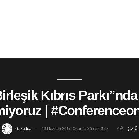
Birleşik Kıbrıs Parkı”nda
iyoruz | #Conferenceo
A
0
Gazedda
28 Haziran 2017
Okuma Süresi: 3 dk
A