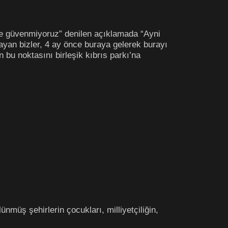
lere güvenmiyoruz” denilen açıklamada “Ayni
ayan bizler, 4 ay önce buraya gelerek burayı
 bu noktasını birleşik kıbrıs parkı’na
nmüş şehirlerin çocukları, milliyetçiliğin,