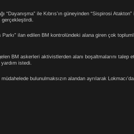
 ağı “Dayanışma” ile Kıbrıs’ın güneyinden “Sispirosi Atakton
gerçekleştirdi.
s Parkı” ilan edilen BM kontrolündeki alana giren çok topluml
elen BM askerleri aktivistlerden alanı boşaltmalarını talep e
 yardım istedi.
ir müdahelede bulunulmaksızın alandan ayrılarak Lokmacı’da 