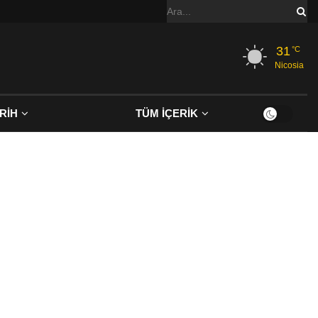
31
°C
Nicosia
RİH
TÜM İÇERİK