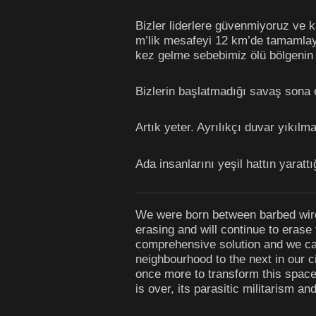
Bizler liderlere güvenmiyoruz ve 
m’lik mesafeyi 12 km’de tamamlayan
kez gelme sebebimiz ölü bölgenin 
Bizlerin başlatmadığı savaş sona er
Artık yeter. Ayrılıkçı duvar yıkılmal
Ada insanlarını yeşil hattın yarat
We were born between barbed wires, 
erasing and will continue to erase
comprehensive solution and we ca
neighbourhood to the next in our c
once more to transform this space 
is over, its parasitic militarism a