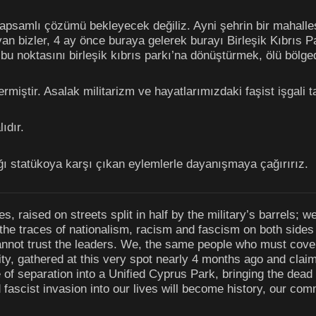
kapsamlı çözümü bekleyecek değiliz. Ayni şehrin bir mahalles
 bizler, 4 ay önce buraya gelerek burayı Birleşik Kıbrıs Par
bu noktasını birleşik kıbrıs parkı’na dönüştürmek, ölü bölg
miştir. Asalak militarizm ve hayatlarımızdaki faşist işgali ta
ıdır.
tığı statükoya karşı çıkan eylemlerle dayanışmaya çağırırız.
raised on streets split in half by the military’s barrels; we
 the traces of nationalism, racism and fascism on both sides 
nnot trust the leaders. We, the same people who must cove
ity, gathered at this very spot nearly 4 months ago and clai
of separation into a Unified Cyprus Park, bringing the dead 
nd fascist invasion into our lives will become history, our co