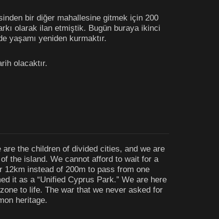
inden bir diğer mahallesine gitmek için 200
kı olarak ilan etmiştik. Bugün buraya ikinci
ede yaşamı yeniden kurmaktır.
rih olacaktır.
 are the children of divided cities, and we are
of the island. We cannot afford to wait for a
r 12km instead of 200m to pass from one
med it as a “Unified Cyprus Park.” We are here
zone to life. The war that we never asked for
mmon heritage.