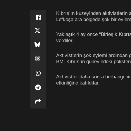
Kıbrıs’ın kuzeyinden aktivistlerin
Lefkoşa ara bölgede şok bir eylem 
Yaklaşık 4 ay önce “Birleşik Kıbrı
verdiler.
Aktivistlerin şok eylemi ardından g
BM, Kıbrıs’ın güneyindeki polisten
Aktivistler daha sonra herhangi b
etkinliğine katıldılar.