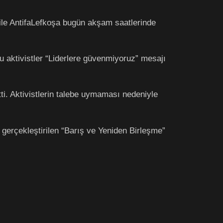
” ile AntifaLefkoşa bugün akşam saatlerinde
u aktivistler “Liderlere güvenmiyoruz” mesajı
tti. Aktivistlerin talebe uymaması nedeniyle
gerçekleştirilen “Barış ve Yeniden Birleşme”