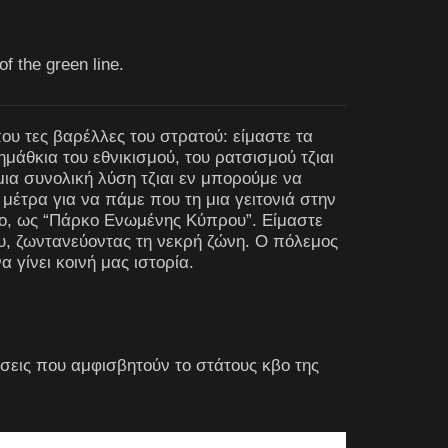
of the green line.
 τες βαρέλλες του στρατού: είμαστε τα
άθκια του εθνικισμού, του ρατσισμού τζιαι
ια συνολική λύση τζιαι εν μπορούμε να
 μέτρα για να πάμε που τη μια γειτονιά στην
 το, ως “Πάρκο Ενωμένης Κύπρου”. Είμαστε
, ζωντανεύοντας τη νεκρή ζώνη. Ο πόλεμος
α γίνει κοινή μας ιστορία.
σεις που αμφισβητούν το στάτους κβο της