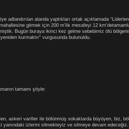
” diye adlandırılan alanda yaptıkları ortak açıklamada “Lider
r mahallesine gitmek için 200 m’lik mesafeyi 12 km’detamaml
tmiştik. Bugün buraya ikinci kez gelme sebebimiz ölü bölgenin
yeniden kurmaktır” vurgusunda bulunuldu.
klamanın tamamı şöyle:
en, askeri variller ile bölünmüş sokaklarda büyüyen, biz, bölü
iki yanındaki izlerini silmekteyiz ve silmeye devam edeceğiz.