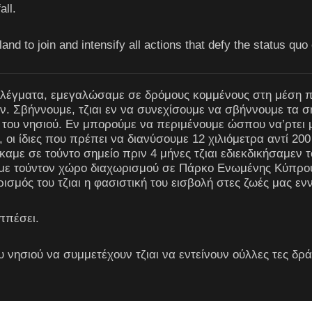
all.
land to join and intensify all actions that defy the status quo 
έγματα, εμεγαλώσαμε σε δρόμους κομμένους στη μέση που
 Σβήννουμε, τζιαι εν να συνεχίσουμε να σβήννουμε τα σημ
του νησιού. Εν μπορούμε να περιμένουμε ώσπου να’ρτει μ
, οι ίδιες που πρέπει να διανύσουμε 12 χιλιόμετρα αντί 200
αμε σε τούντο σημείο πριν 4 μήνες τζιαι εδιεκδικήσαμεν
με τούντον χώρο διαχωρισμού σε Πάρκο Ενωμένης Κύπρου
ισμός του τζιαι η φασιστική του εισβολή στες ζωές μας ενν
ππέσει.
νησιού να συμμετέχουν τζιαι να εντείνουν ούλλες τες δρά