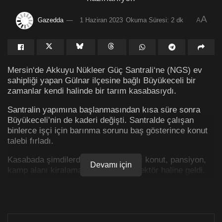
A
Gazedda
1 Haziran 2023
Okuma Süresi: 2 dk
A
Mersin‘de Akkuyu Nükleer Güç Santrali‘ne (NGS) ev
sahipliği yapan Gülnar ilçesine bağlı Büyükeceli bir
zamanlar kendi halinde bir tarım kasabasıydı.
Santralin yapımına başlanmasından kısa süre sonra
Büyükeceli’nin de kaderi değişti. Santralde çalışan
binlerce işçi için barınma sorunu baş gösterince konut
talebi fırladı.
Kasabada şimdilerde tarım unutuldu; konut, pansiyon,
Devamı için
kamp alanı kiralama işleri en kârlı sektör haline geldi.
Konut yapımı için yönetim kuruluna yetki verilecek
Yeşil Gazete’den Abidin Yağmur’un haberi
ne göre,
yaklaşık 50 yıldır yörede tarımsal faaliyetler yapan