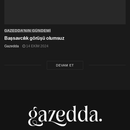
var diyemem. Büyükeceli’deki tarım alanı
arazi santrale yakın olduğu için konut
yapalım demiş olabilirler.
GAZEDDA'NIN GÜNDEMİ
Başsavcılık görüşü olumsuz
Gazedda
14 EKIM 2024
DEVAM ET