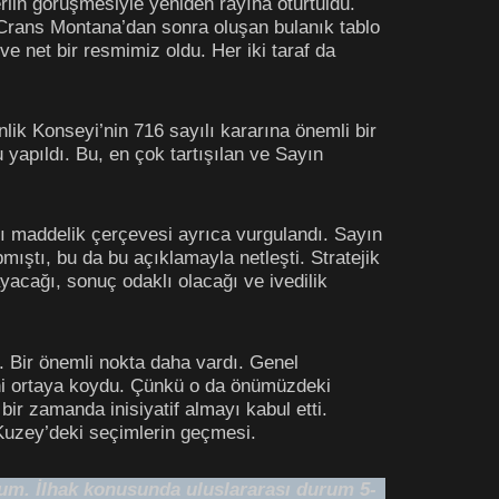
lin görüşmesiyle yeniden rayına oturtuldu.
. Crans Montana’dan sonra oluşan bulanık tablo
 net bir resmimiz oldu. Her iki taraf da
nlik Konseyi’nin 716 sayılı kararına önemli bir
 yapıldı. Bu, en çok tartışılan ve Sayın
tı maddelik çerçevesi ayrıca vurgulandı. Sayın
ıştı, bu da bu açıklamayla netleşti. Stratejik
yacağı, sonuç odaklı olacağı ve ivedilik
. Bir önemli nokta daha vardı. Genel
ni ortaya koydu. Çünkü o da önümüzdeki
ir zamanda inisiyatif almayı kabul etti.
 Kuzey’deki seçimlerin geçmesi.
rum. İlhak konusunda uluslararası durum 5-