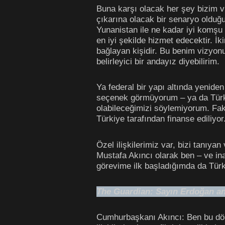
Buna karşı olacak her şey bizim vi
çıkarına olacak bir senaryo olduğ
Yunanistan ile ne kadar iyi komşu o
en iyi şekilde hizmet edecektir. 
bağlayan kişidir. Bu benim vizyon
belirleyici bir andayız diyebilirim.
Ya federal bir yapı altında yenide
seçenek görmüyorum – ya da Türkiye
olabileceğimizi söylemiyorum. Fa
Türkiye tarafından finanse ediliyor
Özel ilişkilerimiz var, bizi tanıy
Mustafa Akıncı olarak ben – ve inan
görevime ilk başladığımda da Türkiy
The Guardian: Sayın Erdoğan ana-y
Cumhurbaşkanı Akıncı: Ben bu döne