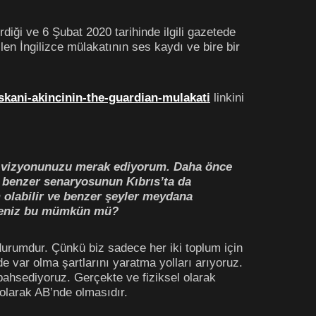
ği ve 6 Şubat 2020 tarihinde ilgili gazetede
len İngilizce mülakatının ses kaydı ve bire bir
kani-akincinin-the-guardian-mulakati
linkini
 vizyonunuzu merak ediyorum. Daha önce
 benzer senaryosunun Kıbrıs’ta da
 olabilir ve benzer şeyler meydana
erseniz bu mümkün mü?
rumdur. Çünkü biz sadece her iki toplum için
de var olma şartlarını yaratma yolları arıyoruz.
bahsediyoruz. Gerçekte ve fiziksel olarak
 olarak AB’nde olmasıdır.