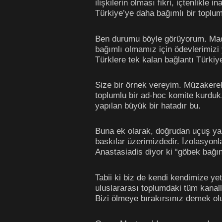
ilişkilerin olması fikri, içtenlikl
Türkiye’ye daha bağımlı bir toplum
Ben durumu böyle görüyorum. Mada
bağımlı olmamız için ödevlerimizi 
Türklere tek kalan bağlantı Türkiye
Size bir örnek vereyim. Müzakerele
toplumlu bir ad-hoc komite kurdu
yapılan büyük bir hatadır bu.
Buna ek olarak, doğrudan uçuş yap
baskılar üzerimizdedir. İzolasyonla
Anastasiadis diyor ki “göbek bağını
Tabii ki biz de kendi kendimize ye
uluslararası toplumdaki tüm kanall
Bizi ölmeye bırakırsınız demek olu