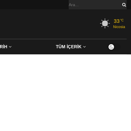
33
°C
Nicosia
RİH
TÜM İÇERİK