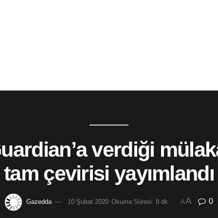
uardian’a verdiği mülak
tam çevirisi yayımlandı
A
0
Gazedda
10 Şubat 2020
Okuma Süresi: 8 dk
A