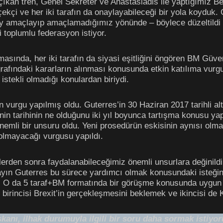
kan tren, Genel Sekreter ve Anastasiadis ile yaptığımız Ber
ekçi ve her iki tarafın da onaylayabileceği bir yola koyduk
y amaçlayıp amaçlamadığımız yönünde – böylece düzeltildi ve
ki toplumlu federasyon istiyor.
masında, her iki tarafın da siyasi eşitliğini öngören BM Güve
rafındaki kararların alınması konusunda etkin katılıma vurgu
istekli olmadığı konulardan biriydi.
vurgu yapılmış oldu. Guterres’in 30 Haziran 2017 tarihli al
n tarihinin ne olduğunu iki yıl boyunca tartışma konusu yapm
emli bir unsuru oldu. Yeni prosedürün eskisinin aynısı olma
 olmayacağı vurgusu yapıldı.
erden sonra faydalanabileceğimiz önemli unsurlara değinildi
Sayın Guterres bu sürece yardımcı olmak konusundaki isteği
r. O da 5 taraf+BM formatında bir görüşme konusunda uygun b
 birincisi Brexit’in gerçekleşmesini beklemek ve ikincisi de
nı, ilhak durumuyla ilgili bir soru daha sormak istiyo