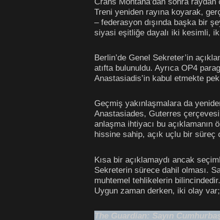
Crans Montana’dan sonra raydan çı
Treni yeniden rayına koyarak, gerç
– federasyon dışında başka bir şe
siyasi eşitliğe dayalı iki kesimli, i
Berlin’de Genel Sekreter’in açıkla
atıfta bulunuldu. Ayrıca OP4 parag
Anastasiadis’in kabul etmekte pek 
Geçmiş yakınlaşmalara da yeniden 
Anastasiades, Guterres çerçevesini
anlaşma ihtiyacı bu açıklamanın ön
hissine sahip, açık uçlu bir süreç
Kısa bir açıklamaydı ancak seçiml
Sekreterin sürece dahil olması. 
muhtemel tehlikelerin bilincindedi
Uygun zaman derken, iki olay var;
The Guardian: Sayın Cumhurbaşka