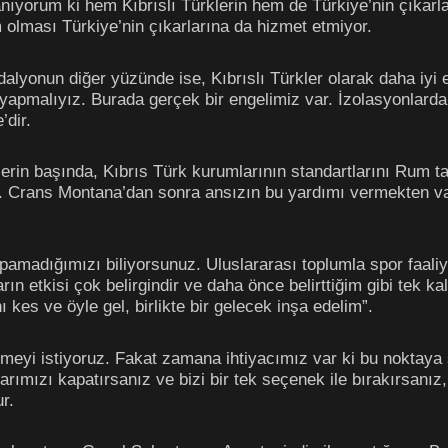
e inanıyorum ki hem Kıbrıslı Türklerin hem de Türkiye’nin çıkar
 olması Türkiye’nin çıkarlarına da hizmet etmiyor.
lyonun diğer yüzünde ise, Kıbrıslı Türkler olarak daha iyi
yapmalıyız. Burada gerçek bir engelimiz var. İzolasyonlarda
’dir.
rin başında, Kıbrıs Türk kurumlarının standartlarını Rum tar
k. Crans Montana’dan sonra ansızın bu yardımı vermekten va
amadığımızı biliyorsunuz. Uluslararası toplumla spor faali
rın etkisi çok belirgindir ve daha önce belirttiğim gibi tek ka
 kes ve öyle gel, birlikte bir gelecek inşa edelim”.
tmeyi istiyoruz. Fakat zamana ihtiyacımız var ki bu noktaya 
arımızı kapatırsanız ve bizi bir tek seçenek ile bırakırsanı
r.