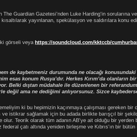
The Guardian Gazetesi’nden Luke Harding’in sorularına verdi
 kısaltılarak yayınlanan, spekülasyon ve saldırılara konu edi
ki görseli veya
https://soundcloud.com/kktccb/cumhurbas
hem de kaybetmeniz durumunda ne olacağı konusundaki
nim esas konum Rusya’dır. Herkes Kırım’da olanların bir
r. Belki dıştan müdahale ile düzenlenen bir referandum
kerle değil ama ne dediğimi anlıyorsunuz. Sizce kaybed
meliyim ki bu hepimizin kaçınmaya çalışması gereken bir du
ve istikrar sağlamak için bu adada birlikte barışçıl bir şekil
 olur. Teorik olarak tüm adanın AB’ye ait olduğu bir yerden 
federal çatı altında yeniden birleşme ve Kıbrıs’ın bir bütün