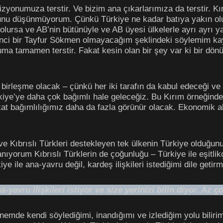
zyonumuza terstir. Ve bizim ana çıkarlarımıza da terstir. K
unu düşünmüyorum. Çünkü Türkiye ne kadar batıya yakın olurs
lursa ve AB’nin bütünüyle ve AB üyesi ülkelerle ayrı ayrı yakı
İkinci bir Tayfur Sökmen olmayacağım şeklindeki söylemim ka
uma tamamen terstir. Fakat kesin olan bir şey var ki bir dön
n birleşme olacak – çünkü her iki tarafın da kabul edeceği ve
’ye daha çok bağımlı hale geleceğiz. Bu Kırım örneğinden fa
kat bağımlılığımız daha da fazla görünür olacak. Ekonomik
.
an ve Kıbrıslı Türkleri destekleyen tek ülkenin Türkiye olduğ
ıyorum Kıbrıslı Türklerin de çoğunluğu – Türkiye ile eşitlikç
e ile ana-yavru değil, kardeş ilişkileri istediğimi dile getirm
avru ilişkileri istiyor ve size yerinizi bilin diyor. Az 
mde kendi söylediğimi, inandığımı ve izlediğim yolu bilirim.