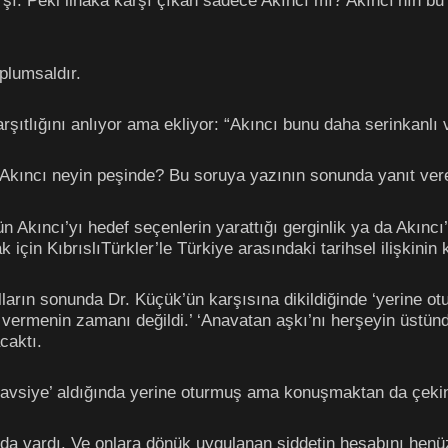
rşı. Peki ilhaka karşı çıkan sadece Akıncı mı? Akıncı’nın bu
oplumsaldır.
şıtlığını anlıyor ama ekliyor: “Akıncı bunu daha serinkanlı ve d
a Akıncı neyin peşinde? Bu soruya yazının sonunda yanıt ver
 Akıncı’yı hedef seçenlerin yarattığı gerginlik ya da Akıncı’
 için KıbrıslıTürkler’le Türkiye arasındaki tarihsel ilişkini
ların sonunda Dr. Küçük’ün karşısına dikildiğinde ‘yerine o
ü vermenin zamanı değildi.’ ‘Anavatan aşkı’nı herşeyin üstün
caktı.
‘tavsiye’ aldığında yerine oturmuş ama konuşmaktan da çeki
 da vardı. Ve onlara dönük uygulanan şiddetin hesabını henü