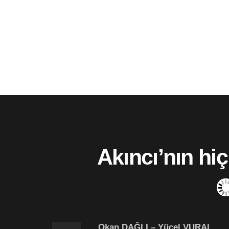
Akıncı’nın hi
Okan DAĞLI – Yücel VURAL