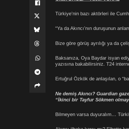
Türkiye’nin bazı aktörleri ile Cum
“Ya da Akıncı’nın duruşunun anlam
Bize göre görüş ayrılığı ya da çeli
Baksanıza, Oya Baydar isyan ediy
yazısına bakabilirsiniz. T24 inter
Ertuğrul Özkök de anlaşılan, o “baz
Ne demiş Akıncı? Guardian gazet
“İkinci bir Tayfur Sökmen olma
Bilmeyen varsa duyuralım… Türkiye