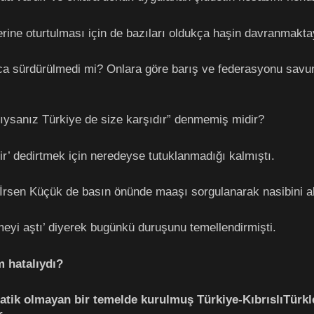
rine oturtulması için de bazıları oldukça haşin davranmakta
rca sürdürülmedi mi? Onlara göre barış ve federasyonu sav
ysanız Türkiye de size karşıdır” denmemiş midir?
ir’ dedirtmek için neredeyse tutuklanmadığı kalmıştı.
 İrsen Küçük de basın önünde maaşı sorgulanarak nasibini a
eyi aştı’ diyerek bugünkü duruşunu temellendirmişti.
 hatalıydı?
atik olmayan bir temelde kurulmuş Türkiye-KıbrıslıTürkler