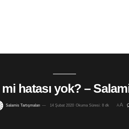
ç mi hatası yok? – Salami
A
Salamis Tartışmaları
14 Şubat 2020
Okuma Süresi: 8 dk
A