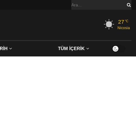
27
°C
Nicosia
RİH
TÜM İÇERİK