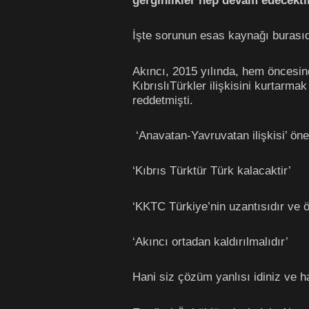
gerginlikler hep devam edecektir
İşte sorunun esas kaynağı burasıd
Akıncı, 2015 yılında, hem öncesin
KıbrıslıTürkler ilişkisini kurtarma
reddetmişti.
‘Anavatan-Yavruvatan ilişkisi’ öner
‘Kıbrıs Türktür Türk kalacaktir’
‘KKTC Türkiye’nin uzantısıdır ve ö
‘Akıncı ortadan kaldırılmalıdır’
Hani siz çözüm yanlısı idiniz ve h