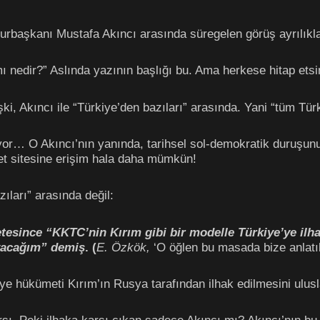
hurbaşkanı Mustafa Akıncı arasında süregelen görüş ayrılıkla
ı nedir?” Aslında yazının başlığı bu. Ama herkese hitap etsi
şki, Akıncı ile “Türkiye’den bazıları” arasında. Yani “tüm Türk
or… O Akıncı’nın yanında, tarihsel sol-demokratik duruşun
net sitesine erişim hala daha mümkün!
ıları” arasında değil:
esince “KKTC’nin Kırım gibi bir modelle Türkiye’ye ilh
yacağım” demiş
. (
E. Özkök,
‘O öğlen bu masada bize anlatıl
 hükümeti Kırım’ın Rusya tarafından ilhak edilmesini ulusl