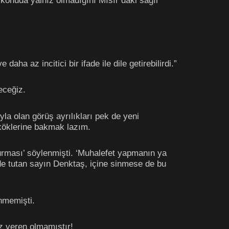
 konuda yalnız olmadığını Mısır’daki sağır
aha az incitici bir ifade ile dile getirebilirdi.”
eceğiz.
yla olan görüş ayrılıkları pek de yeni
n köklerine bakmak lazım.
turması’ söylenmişti. ‘Muhalefet yapmanın ya
de tutan sayın Denktaş, içine sinmese de bu
nmemişti.
z veren olmamıştır!