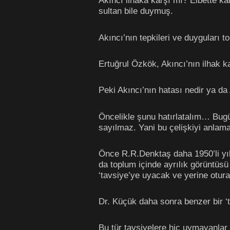
Akıncı ilhaka karşı mı? Elbette ka
sultan bile duymuş.
Akıncı’nın tepkileri ve duyguları t
Ertuğrul Özkök, Akıncı’nın ilhak kar
Peki Akıncı’nın hatası nedir ya d
Öncelikle şunu hatırlatalım… Bugün
sayılmaz. Yani bu çelişkiyi anlamak
Önce R.R.Denktaş daha 1950’li yıl
da toplum içinde ayrılık görüntüs
‘tavsiye’ye uyacak ve yerine otura
Dr. Küçük daha sonra benzer bir 
Bu tür tavsiyelere hiç uymayanlar