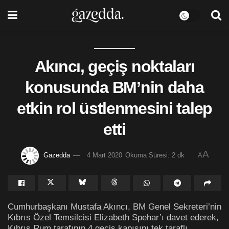
Akıncı, geçiş noktaları
konusunda BM’nin daha
etkin rol üstlenmesini talep
etti
A
Gazedda
4 Mart 2020
Okuma Süresi: 2 dk
A
Cumhurbaşkanı Mustafa Akıncı, BM Genel Sekreteri’nin
Kıbrıs Özel Temsilcisi Elizabeth Spehar’ı davet ederek,
Kıbrıs Rum tarafının 4 geçiş kapısını tek taraflı