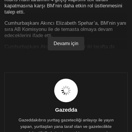
kapatmasına karşı BM’nin daha etkin rol üstlenmesini
talep etti.
Cumhurbaşkanı Akıncı Elizabeth Spehar’a, BM’nin yanı
sıra AB Komisyonu ile de temasta olmaya devam
edeceklerini ifade etti.
Devamı için
Cumhurbaşkanı Akıncı, Spehar’a her iki tarafta da
Corona virüsüne rastlanmadığı bir ortamda bilimsel
zeminden yoksun bir şekilde 4 kapının kapatılmasının,
iki toplum arasındaki ilişkilere de olumsuz yansımaları
olduğuna işaret etti.
Rum lider Anastasiadis ile bugün yaptığı telefon
görüşmesinden, tek yanlı kararın Pazartesi günü
gözden geçirileceğini anladığını ifade eden
Cumhurbaşkanı, Spehar’a, Corona virüsü gündemiyle 3
kez toplanan İki Toplumlu Sağlık Teknik Komitesi’nin de
Gazedda
kapıların kapatılmasını gerekli kılacak bir durumun
bulunmadığı görüşünde olduğunu anımsattı.
Gazeddakıbrıs yurttaş gazeteciliği anlayışı ile yayın
yapan, yurttaştan yana taraf olan ve gazetecilikte
Karardan büyük rahatsızlık duyan Arasta esnafının