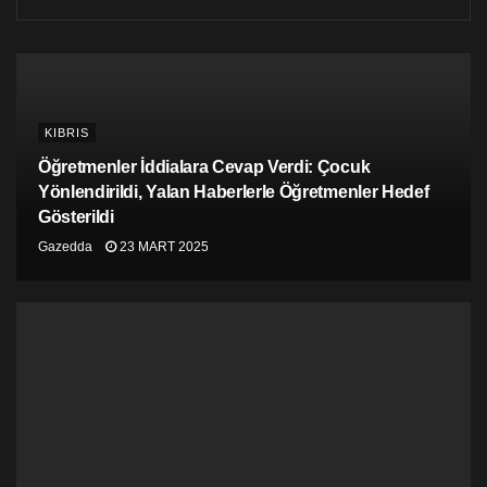
Kıbrıstürk toplumunda şu anda var olan durumda
böylesi temasların Sn. Akıncı’yı tedirgin edip
etmediğine ve işgal altındaki bölgede gelecek
“seçimler” için zemini hazırlamasında Ankara’ya
yardımcı olup olmadığına yönelik bir soruya Andros
KIBRIS
Kiprianu, teorik olarak bizim de hedefimiz olan
federasyon çözümünde en azından şu ana kadar ısrar
Öğretmenler İddialara Cevap Verdi: Çocuk
ettiğini hepimizin bildiği Sn. Akıncı’nın altının
Yönlendirildi, Yalan Haberlerle Öğretmenler Hedef
oyulmasının sorun teşkil ettiği düşüncesinde olduğunu
Gösterildi
söyledi. Kiprianu, sorunun partiler arasındaki
Gazedda
23 MART 2025
buluşmalar olmadığını, ancak Sn. Akıncı 2018 Nisan
ayı sonunda müzakerelerin yeniden başlaması için
öneride bulunduğunda, ciddi bir şekilde Sn. Akıncı’nın
altının oyulmasının yaşandığını ve Cumhurbaşkanı
Anastasiadis’in Kıbrıslıtürk liderin önerisine yanıtında,
Sn. Akıncı’nın sunduğu öneriyle Türkiye’nin ne kadar
hemfikir olduğunu ve Türkiye’nin iznini alıp almadığını
sorduğunu hatırlattı.
AKEL Genel Sekreteri Kiprianu bir yandan Kıbrıstürk
toplumunun Türkiye’ye bağımlılıktan kurtulması