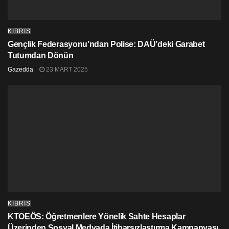
gerektiğini söyleyip, diğer yandan Kıbrıslıtürk lider öneri
sunduğunda kendisine Türkiye’nin iznini alıp
almadığının sorulmasının en azından çelişkili olduğunu
KIBRIS
ifade etti.
Gençlik Federasyonu’ndan Polise: DAÜ’deki Garabet
Tutumdan Dönün
Gazedda
23 MART 2025
KIBRIS
KTOEÖS: Öğretmenlere Yönelik Sahte Hesaplar
Üzerinden Sosyal Medyada İtibarsızlaştırma Kampanyası