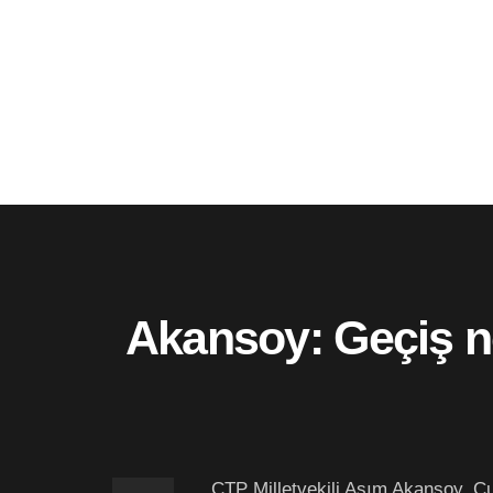
Akansoy: Geçiş no
CTP Milletvekili Asım Akansoy, Cu