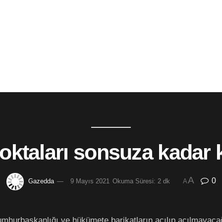
ktaları sonsuza kadar 
A
0
Gazedda
9 Mayıs 2021
Okuma Süresi: 2 dk
A
mhurbaşkanlığı ve hükümete barikatların açılıp açılmayacağı