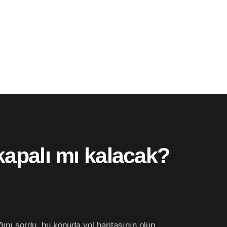
kapalı mı kalacak?
nı sordu, bu konuda yol haritasının olup