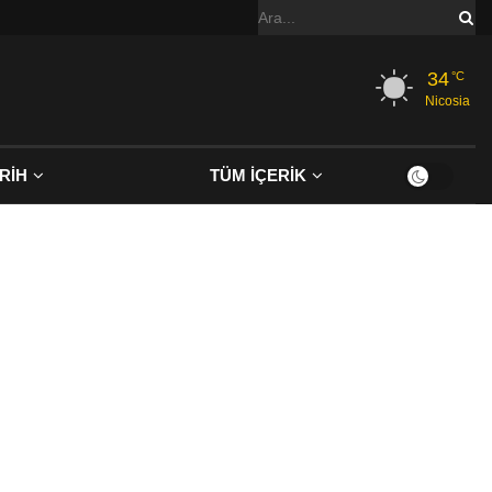
34
°C
Nicosia
RİH
TÜM İÇERİK