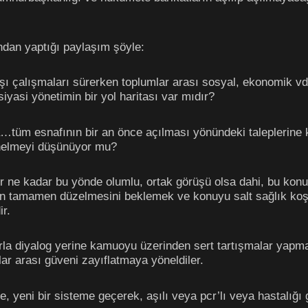
dan yaptığı paylaşım şöyle:
şı çalışmaları sürerken toplumlar arası sosyal, ekonomik vd.
iyasi yönetimin bir yol haritası var mıdır?
…tüm esnafının bir an önce açılması yönündeki taleplerine 
önelmeyi düşünüyor mu?
r ne kadar bu yönde olumlu, ortak görüşü olsa dahi, bu konu 
rın tamamen düzelmesini beklemek ve konuyu salt sağlık koşu
r.
la diyalog yerine kamuoyu üzerinden sert tartışmalar yapma
mlar arası güveni zayıflatmaya yöneldiler.
, yeni bir sisteme geçerek, aşılı veya pcr’lı veya hastalığı ge