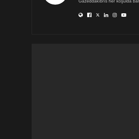
Gazeddakıbrıs her koşulda bar