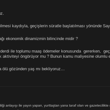
uz.
lmesi kaydıyla, geçişlerin süratle başlatılması yönünde Say
ağı ekonomik dinamizmin bilincinde midir ?
derdi ile toplumu maaş ödemeler konusunda gererken, geçiş
 aktiviteyi öngörüyor mu ? Bunun kamu maliyesine olumlu e
sa ölü gözünden yaş mı bekliyoruz…
ği anlayışı ile yayın yapan, yurttaştan yana taraf olan ve gazetecilikte m