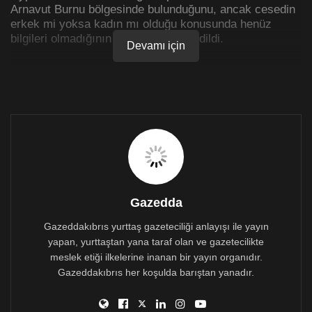
Arnavut Burnu bölgesinde bulunduğunu, ancak cesedin
erkek mi yoksa kadın mı olduğu konusunda henüz
bilgileri olmadığının belirtildiği kaydedildi.
Devamı için
Gazedda
Gazeddakıbrıs yurttaş gazeteciliği anlayışı ile yayın
yapan, yurttaştan yana taraf olan ve gazetecilikte
meslek etiği ilkelerine inanan bir yayın organıdır.
Gazeddakıbrıs her koşulda barıştan yanadır.