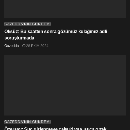
GAZEDDA'NIN GÜNDEMİ
Öksüz: Bu saatten sonra gözümüz kulağımız adli
soruşturmada
Gazedda
28 EKIM 2024
GAZEDDA'NIN GÜNDEMİ
Özersay: Suç gizlenmeye çalışıldıysa, suça ortak