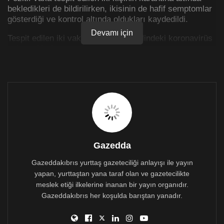
bekledikleri de bildirilirken, ikisinin de hafif semptomlar
gösterdiği ve kontrol altında oldukları kaydedildi.
Devamı için
Tespit edilen iki vaka ile Kıbrıs genelindeki koronavirüs
vakası 41 oldu.
Gazedda
Gazeddakıbrıs yurttaş gazeteciliği anlayışı ile yayın
yapan, yurttaştan yana taraf olan ve gazetecilikte
meslek etiği ilkelerine inanan bir yayın organıdır.
Gazeddakıbrıs her koşulda barıştan yanadır.