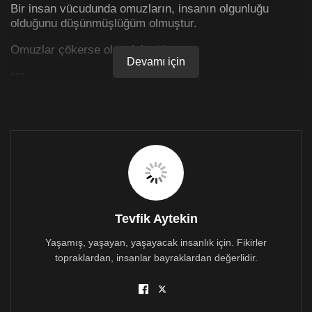
Bir insan vücudunda omuzların, insanın olgunluğu
olduğunu düşünmüşlüğüm olmuştur.
Omuzlar çökerse olgunluk çöker.
Devamı için
***
Ağla Halime
Bendeniz kendini bilmez günde sadece dört, beş saat
uyurum.
‘Kardeşiz yalanı’ diye bir yazı yazmıştım.
Dün gece dört kere yattım, beş kere kalktım.
Tevfik Aytekin
Her kalktığımda iki sigara yaktım, her yattığımda elimi
alnıma kattım.
Yaşamış, yaşayan, yaşayacak insanlık için. Fikirler
topraklardan, insanlar bayraklardan değerlidir.
Yazı nevrozu vesselam… Belli ki konusunu benim
belirleyemediğim bir yazı yazdıracak.
Geceyi içime ağlattım, sabahın Ferdi Özbeğen’le