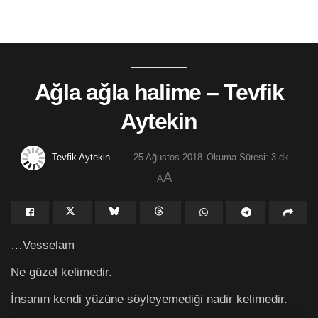
Ağla ağla halime – Tevfik
Aytekin
Tevfik Aytekin
25 Ağustos 2018
Okuma Süresi: 3 dk
A
A
…Vesselam
Ne güzel kelimedir.
İnsanın kendi yüzüne söyleyemediği nadir kelimedir.