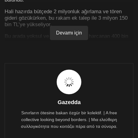
Hali hazırda bütçede 2 milyonluk ağırlama ve tören
gideri gözükürken, bu rakam ek talep ile 3 milyon 150
bin TL’ye yükseliyor.
Devamı için
Bu arada yoksul ve muhtaç olanlara harcanan 400 bin
TL, 500 Bin TL’ye çıkartılıyor.
İşte ek bütçe talebi:
Gazedda
Sınırların ötesine bakan özgür bir kolektif. | A free
collective looking beyond borders. | Μια ελεύθερη
συλλογικότητα που κοιτάζει πέρα από τα σύνορα.