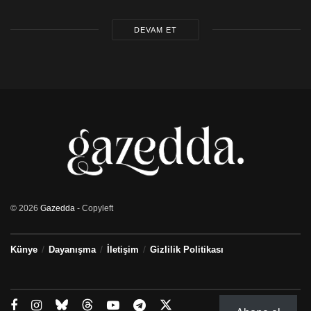
Susmayacağız çünkü biz halkız, haklıyız!
DEVAM ET
Unutmadık, Unutturmayacağız.
Çünkü Bu memleket Bizim!
© 2026
Gazedda
- Copyleft
Künye
Dayanışma
İletişim
Gizlilik Politikası