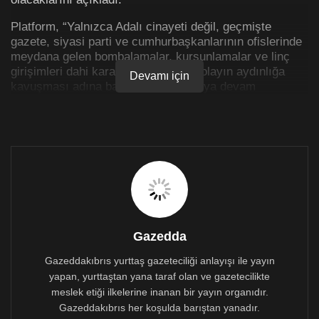
Platform, “Yalnızca Adalı cinayeti değil, geçmişte
gazete, siyasi parti ve cumhurbaşkanlarının ofislerinde
meydana gelen bombalamalar, kurşunlamalar ve linç
girişimleri dahi karanlıkta kalan her olayın aydınlığa
Devamı için
kavuşması adına baskı unsuru olmaya devam
edeceğiz” dedi.
Açıklama şöyle:
“Ahmet Sadi,
Fazıl Önder,
Ahmet Yahya,
Gazedda
Ahmet İbrahim,
Gazeddakıbrıs yurttaş gazeteciliği anlayışı ile yayın
Ayhan Hikmet,
yapan, yurttaştan yana taraf olan ve gazetecilikte
Ahmet Muzaffer Gürkan,
meslek etiği ilkelerine inanan bir yayın organıdır.
Gazeddakıbrıs her koşulda barıştan yanadır.