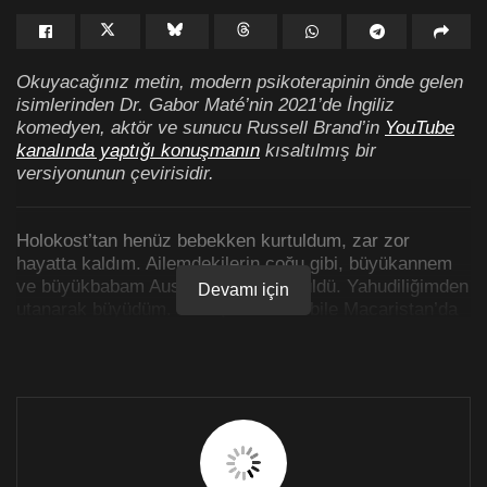
Okuyacağınız metin, modern psikoterapinin önde gelen
isimlerinden Dr. Gabor Maté’nin 2021’de İngiliz
komedyen, aktör ve sunucu Russell Brand’in
YouTube
kanalında yaptığı konuşmanın
kısaltılmış bir
versiyonunun çevirisidir.
Holokost’tan henüz bebekken kurtuldum, zar zor
hayatta kaldım. Ailemdekilerin çoğu gibi, büyükannem
ve büyükbabam Auschwitz’de öldürüldü. Yahudiliğimden
Devamı için
utanarak büyüdüm. Savaştan sonra bile Macaristan’da
Yahudi olduğum için zorbalığa maruz kalıyordum.
Doktor ve yazar büyükbabam, İsrail’in kurulmasında
önemli bir rol oynayan siyonist liderlerden Vladimir
Jabonitsky’nin yakın arkadaşıydı.
Ben de siyonist oldum, Yahudi halkının kutsal
topraklarda yeniden dirilmesi ve Auschwitz’in dikenli