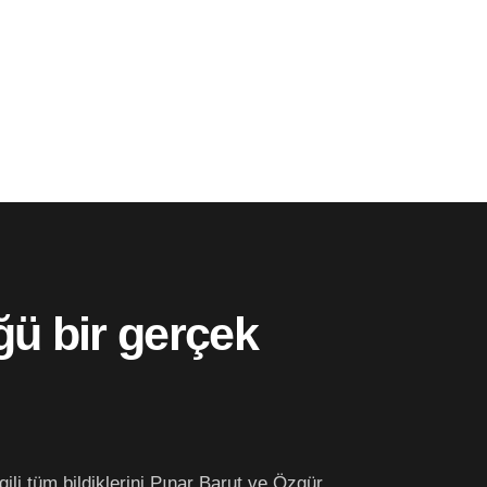
ğü bir gerçek
ili tüm bildiklerini Pınar Barut ve Özgür