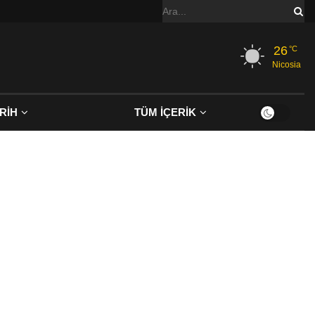
26
°C
Nicosia
RİH
TÜM İÇERİK