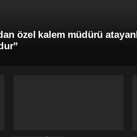
an özel kalem müdürü atayanla
dur”