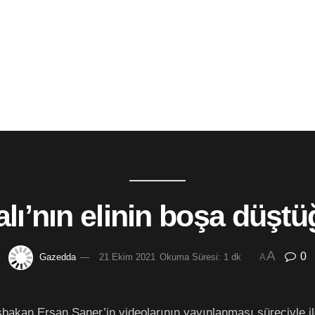
alı’nın elinin boşa düştü
A
0
Gazedda
21 Ekim 2021
Okuma Süresi: 1 dk
A
bakan Ersan Saner’in videolarının yayınlanması süreciyle ilg