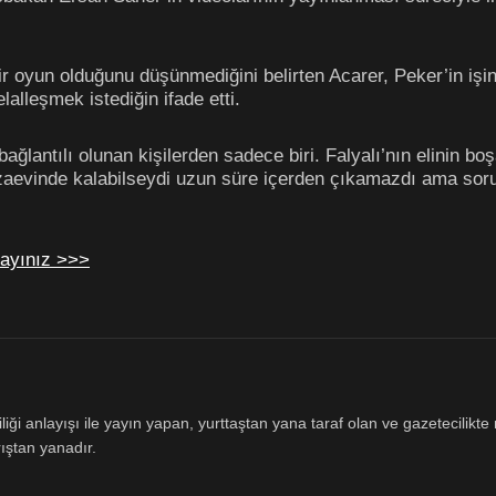
bir oyun olduğunu düşünmediğini belirten Acarer, Peker’in i
elalleşmek istediğin ifade etti.
i bağlantılı olunan kişilerden sadece biri. Falyalı’nın elinin 
cezaevinde kalabilseydi uzun süre içerden çıkamazdı ama sor
layınız >>>
ği anlayışı ile yayın yapan, yurttaştan yana taraf olan ve gazetecilikte m
ıştan yanadır.