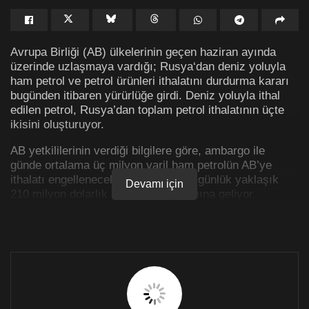
Avrupa Birliği (AB) ülkelerinin geçen haziran ayında
üzerinde uzlaşmaya vardığı; Rusya‘dan deniz yoluyla
ham petrol ve petrol ürünleri ithalatını durdurma kararı
bugünden itibaren yürürlüğe girdi. Deniz yoluyla ithal
edilen petrol, Rusya’dan toplam petrol ithalatının üçte
ikisini oluşturuyor.
AB yetkililerinin verdiği bilgilere göre, ambargo ile
günde ortalama üç milyon varil ham petrolün AB’ye
ithalatı engellenecek. Bu Rusya için günlük yaklaşık
Devamı için
210 milyon dolarlık gelir kaybı anlamına geliyor.
AB ülkeleri, Rusya’nın Ukrayna‘yı işgali sonrasında bu
ülkeden petrol ithalatına ambargo uygulanmasını
öngören yaptırım yönetmeliğini kabul etmişti.
Denize kıyısı olmayan ülkeler istisna
DW’nin aktardığına göre, belirlenen geçiş döneminin