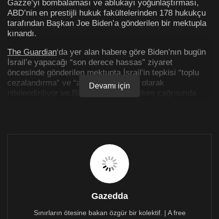
Gazze’yi bombalaması ve ablukayı yoğunlaştırması,
ABD’nin en prestijli hukuk fakültelerinden 178 hukukçu
tarafından Başkan Joe Biden’a gönderilen bir mektupla
kınandı.
The Guardian
‘da yer alan habere göre Biden’nın bugün
İsrail’e yapacağı “son derece hassas” ziyaret
öncesinde gönderilen mektupta İsrail’in tepkisi “toplu
cezalandırma” ve “ahlaki bir felaket” olarak
Devamı için
nitelendiriliyor ve Biden’a derhal ateşkes çağrısında
bulunuluyor.
İsrail’den toplu cezalandırma
Hamas’ın saldırılarının da kınandığı mektupta, İsrail’in
sivil halkı su, gıda ve elektrik gibi temel yaşam
araçlarından mahrum bırakmasının “toplu
Gazedda
cezalandırma” olduğuna vurgu yapıldı.
Sınırların ötesine bakan özgür bir kolektif. | A free
Mektupta “İsrail hükümetinin, ABD hükümetinin açık