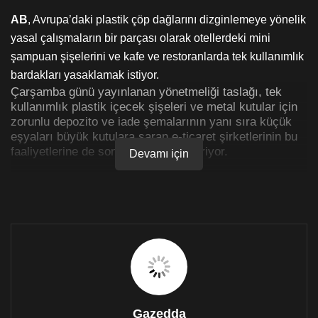
AB
, Avrupa’daki plastik çöp dağlarını dizginlemeye yönelik
yasal çalışmaların bir parçası olarak otellerdeki mini
şampuan şişelerini ve kafe ve restoranlarda tek kullanımlık
bardakları yasaklamak istiyor.
Çarşamba günü yayınlanan yönetmeliği taslağı, tek
kullanımlık plastik içecek şişeleri ve metal kutular için
zorunlu depozito ve iade şemalarının yanı sıra küçük
eşyaları büyük kutulara saran e-ticaret şirketlerinin bu
faaliyetlerine de son verilmesini öneriyor.
Devamı için
AB üye devletleri ve Avrupa parlamentosu tarafından
onaylanması gereken yeni kuralların amacı, plastik ve
diğer ambalaj atıklarındaki artışla mücadele etmek. AB
yetkilileri, plastiğin %40’ının ve kağıdın %50’sinin
ambalajlamada kullanıldığını ve bunun da sektörü çok
büyük bir işlenmemiş malzeme tüketicisi haline
getirdiğini tahmin ediyor.
Gazedda