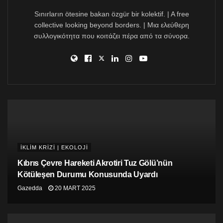
Sınırların ötesine bakan özgür bir kolektif. | A free
collective looking beyond borders. | Μια ελεύθερη
συλλογικότητα που κοιτάζει πέρα από τα σύνορα.
İKLİM KRİZİ | EKOLOJİ
Kıbrıs Çevre Hareketi Akrotiri Tuz Gölü’nün
Kötüleşen Durumu Konusunda Uyardı
Gazedda
20 MART 2025
AB 2019’da plastik çatal bıçak takımı, karıştırıcılar ve