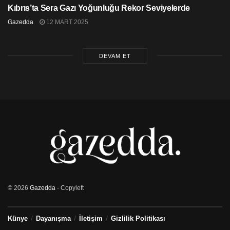
Kıbrıs’ta Sera Gazı Yoğunluğu Rekor Seviyelerde
Gazedda
12 MART 2025
DEVAM ET
Daha fazla ambalajın yeniden kullanılabilir olmasını
© 2026
Gazedda
- Copyleft
istediklerini belirten Timmermans, “Çünkü artan atık
akışıyla baş edemiyor ve kendimizi geri
Künye
Dayanışma
İletişim
Gizlilik Politikası
dönüştüremiyoruz. Yeniden kullanılabilir ambalajlar,