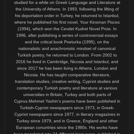
projeleri samimi bir heyecanla desteklemiş ve bana
resmî onay mektubu göndermişti. Ama bütçeleri “TC
Büyükelçiliği Yardım Heyeti” adlı yeni bir oluşuma
bağlandığı ve Türkiye tarafından yalnızca “KKTC’yi
Tanıtım Fonu”yla edebiyat ve kültürü destekleme şartı
konduğu için benim gibi birleşik Kıbrıs yanlılarına, hele
Türkiye hükümetinin günden güne artan despotik
tahakkümünü açıkça kınayanlara katkı yapamıyorlardı.
AB içinde çözüm umudu bulunduğu Mehmet Ali Talat
döneminde Kıbrıslıtürklerin kültürel hayatı Türkiye
tarafından bu derece baskı altına alınmamıştı.
Şimdilerdeyse Türkiye hükümetinin gözünde
“sakıncasız” tek Kıbrıslıtürk aydını kalmadı. Oysa
Mehmet Ali Talat’ın Kıbrıslıtürk liderliğinde, partisinin
ise yönetimde bulunduğu yıllarda, Kıbrıs’ın
birleştirilmesi ve askersizleştirilmesi yönündeki
“ama…”sız tutumum bilindiği halde benden muhtelif
danışmanlık hizmetleri alıyorlardı.
Kıbrıslırum makamlarının geldiğimiz bu yeni siyasi
noktada, “İki-Toplumluluk” söylemiyle Kıbrıslıtürklerin