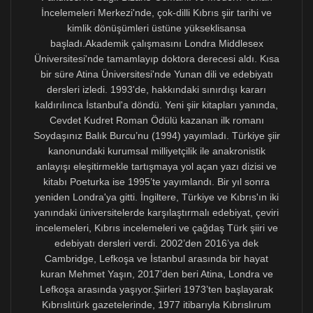
Edebiyatlar Festivali’nde, Türkçe yazan bir şairin ilk
kez tek başına bir uluslararası toplantıda Kıbrıs
Cumhuriyeti’ni temsil etmesinden rahatsızlık
duymayarak ileri bir adım atan Kültür Yardımcı
Bakanlığı davet edilişime onay vermişti. Ben de
Japonya’da diğer AB’li yazarların beklemediği bir
biçimde, AB dili olmayan Türkçeyi, İngilizce ile
Yunancaya karıştırmak durumunda kalmıştım.
Bunlar gibi birçok uluslararası toplantı vesilesiyle,
Türkçenin Kıbrıs Cumhuriyeti ve AB içindeki yeri
konusunda öteden beri girişimler yapmam gerekti.
1997-2001 arasında Kıbrıs’ın AB’ye tam üyelik
sürecinden sorumlu Brüksel’deki birimle beş yıllık bir
sözleşme imzalayarak tüm Kıbrıslıların dillerini ve
kültürlerini birbiriyle buluşturup Avrupa’ya bağlayan
yayınlar, çeviriler, şiir okuma günleri, akademik
konferanslar içeren bir dizi projeyi yönetmiştim. Bu
amaçla, B2 düzeyi organizasyonların başındaki Brüksel
avrokratı M. Combescot ile işbirliği içinde çalışmıştım.
Hem Kıbrıs Cumhuriyeti’nin resmî dillerinden hem de