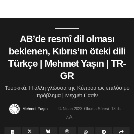
AB’de resmî dil olması
beklenen, Kıbrıs’ın öteki dili
Türkçe | Mehmet Yaşın | TR-
GR
Τουρκικά: Η άλλη γλώσσα της Κύπρου ως επιλύσιμο
πρόβλημα | Μεχμέτ Γιασίν
Mehmet Yaşın
24 Nisan 2023
Okuma Süresi: 18 dk
A
A