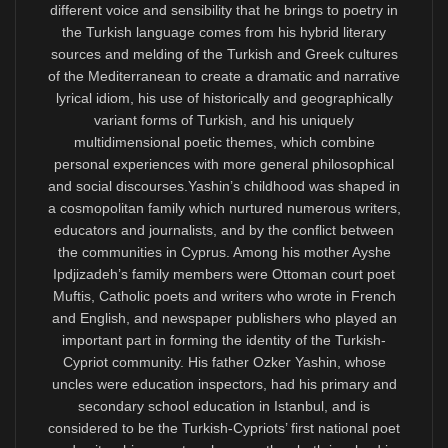
Gerçekten de Kıbrıslıtürklerin varlığı nedeniyle Türkiyeli
ve Türkçe konuşan Avrupalı toplumlar için Türkçenin
resmî AB dili olması sağlanacaksa, bunun Kıbrıs’ı
birleştirecek adil ve kalıcı bir çözümle koşut gitmesi,
benim gibi varoluşu Türkçeye bağlı birine bile daha
uygun görünüyor.
“Bile” dedim, çünkü kitaplarımın telifiyle ve şair-yazar
kimliğiyle yaptığım işlerle hayatımı idame ettirdiğimden,
bir Kıbrıs Cumhuriyeti yurttaşı olarak Yunanca yazan
meslektaşlarımın yararlandığı haklardan mahrum
oluşum, yalnızca eserlerimin daha yaygın şekilde
okurlara ulaşması gibi noktalarda değil, ama hayatımı
idame ettirmemde açmazlar yaratıyor. Yunanca yazan
Kıbrıslı vatandaşlarımın yanı sıra, vatandaşlık bağımız
bulunmayan Türkiyeli yazarlara göre de birçok
dezavantaj içinde oluşuma rağmen, çevrilen
kitaplarımın hem Kıbrıs hem Türkçe edebiyatları adına
dolaşımda bulunmasının Türk ve Yunan milliyetçiliği
eksenli resmî dil ve edebiyat politikalarını kendiliğinden
sorgulattığını Atina’da kitaplarımı inceleme konusu
yapanlar da görebiliyor.