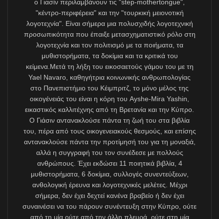
TÜRKİYE İLE AB ÜLKELERİNDEKİ 7 MİLYONLUK
TÜRKÇE KONUŞAN KESİMİN DE MENFAATİNEDİR
VE TÜRKÇE RESMÎ AB DİLİ OLUNCA MUHTEMELEN
KIBRISLITÜRK CEMAATİNDEN ÇOK DAHA FAZLA
AB İMKÂNI ONLAR TARAFINDAN
KULLANILACAKTIR.”
Bu son olayla gördüm ki, eğer mevcut siyasi şartlar
altında uygulanabilecek bazı net öneriler sunulursa
bunların Kıbrıs Cumhuriyeti tarafından dikkate alınması
mümkün olabilir. Halbuki Brüksel’de “Türkçe AB dili
olsun” diyen AB’deki mevki sahibi Kıbrıslıtürk kökenli
sevgili siyasetçi dostlarımız, kendi cemaatlerinden
yazarların ricalarına rağmen bu meseleye ülke içinde
maalesef ilgi göstermediler. Kıbrıslıtürkler için Türkçeye
alan açılması amacıyla Kültür Yardımcı Bakanlığı ile
temas kurmama dahi Yunanistan’dan gazeteci
arkadaşlarım yardımcı oldular.
Kıbrıs Sorunu’nun bugünkü çıkmazında, hele
Türkiye’nin Kıbrıslıtürklerin kültürel varoluşunu silmeye
çalıştığı son dönemde, öncelikli talebimiz