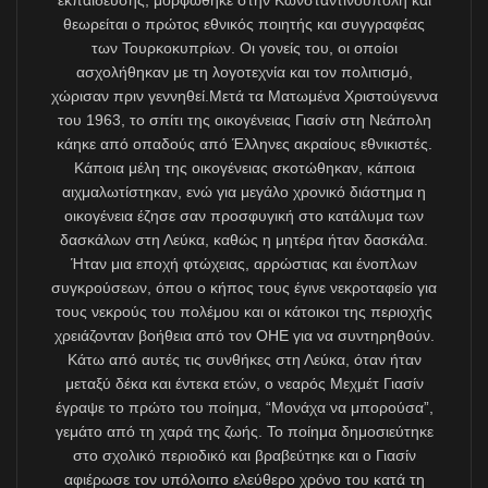
organizasyonun Kıbrıs Cumhuriyeti tarafından
denetlenmesi hakkında konuşmalar yapıldığını
hatırlıyorum. Buna en şiddetli itiraz ise Rauf Denktaş
yönetiminden gelmişti.
Türkiye makamları da Türkçenin, Türkiye Cumhuriyeti
üzerinden değil de, küçük Kıbrıslıtürk toplumu ve
“Kıbrıslıtürkçesi” üzerinden, üstelik tanımadığı Kıbrıs
Cumhuriyeti’nin inisiyatifiyle AB dili olmasını
istemiyordu. Türkiye’nin politika yapıcıları, Türkçenin
AB resmî dili olarak kabul görmesinin, kendi ülkelerinin
sosyal gelişimine ne büyük olanaklar sunacağını
değerlendirmekten halen uzak görünüyorlar. Oysa
Türkiye’nin AB’ye tam üyelik perspektifi de artık
kalmadığından Türkçenin yakın zamanda ancak Kıbrıs
Cumhuriyeti nedeniyle resmî AB dili olabileceği
aşikârdır.