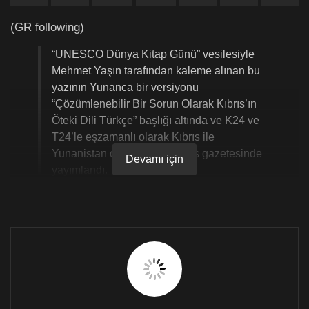
(GR following)
“UNESCO Dünya Kitap Günü” vesilesiyle
Mehmet Yaşın tarafından kaleme alınan bu
yazının Yunanca bir versiyonu
“Çözümlenebilir Bir Sorun Olarak Kıbrıs’ın
Öteki Dili Türkçe” başlığı altında ve K24 ve
T24’le eşzamanlı olarak Kıbrıs ile
Yunanistan okurları için Politis gazetesinde
Devamı için
yayımlandı.
Şair ve yazar Mehmet Yaşın tarafından
Gazedda’ya gönderilen yazının Türkçe ve
Yunancasını birlikte yayınlıyoruz.
İlk kez Kıbrıslırum basınına bir yazı yazıyorum. Türkiye
basınında ise, bu can alıcı konuyu Yunanca yazımdan
hareketle ilk kez gündeme getiriyorum. Çünkü Türkçe
konuşan yurttaşların, Türkçenin AB dili sayılması