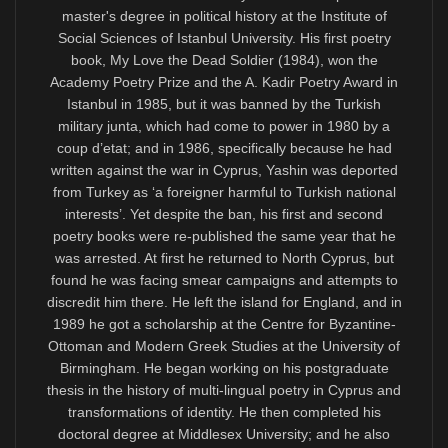
Türkiye’ye ilhakın ön adımı olan kuzeydeki ayrılıkçı
devlet yerine bağımsız Kıbrıs Cumhuriyeti
çerçevesinde çözüme ulaşılmasını savunan birçok
Kıbrıslıtürk kültür insanı gibi ben de, Türkçe yazıyor
olsam bile, KKTC’den destek bekleyemem. Dünyaya
Kıbrıslıtürkler adına kurulduğu propagandası yapılan
KKTC, Kıbrıslıtürk toplumunu temsil etmek bir yana,
kültürel kimliğini silmek, toplumsal varlığını ortadan
kaldırmak doğrultusunda bir işlev görüyor. Hele Mustafa
Akıncı’dan sonra Kıbrıslıtürk tarihinde ilk kez tamamen
kukla bir idare oluşturulduğu için Kıbrıs Cumhuriyeti’nin
Kıbrıslıtürklere sahip çıkması yönündeki beklenti
artmıştır.
Kaldı ki Mustafa Akıncı’nın Cumhurbaşkanlığı
döneminde de Kıbrıslıtürk dili, edebiyatı ve kültürünü
desteklemesi imkânsız hale getirilmişti. 2018’de ofisine
gidip, dil, edebiyat ve çeviri projeleri önermiş ve
Kıbrıslıların Türkçe eserlerini koruyacak kültürel bir
organizasyon başlatmıştım. Mustafa Akıncı’nın ekibi