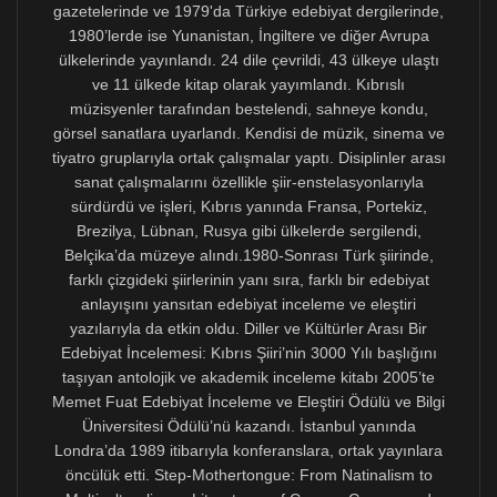
Kıbrıslıların edebiyat dillerinden biri olan Türkçenin
AB’de nasıl yer alacağı o yıllarda hararetli bir tartışma
konusuydu.
“Üveyanadil” kavramını da 1997’de Londra Middlesex
Üniversitesi’nde öğretim üyesi olduğum aynı dönemde
söz konusu AB projesi çerçevesinde düzenlediğim
konferans konuşmalarını derleyen
Step-Mothertongue:
From Nationalism to Multiculturalism Literatures of
Cyprus, Greece and Turkey
adlı kitapta kullanmıştım.
Bu başvuru kitabı bazı ülkelerde ders kitabı olduğu ve
İtalyanlar “üveyanadil” kavramını “matrignalingua”
olarak literatüre aktardığı halde henüz Yunancaya
çevrilmedi. Ama üveyanadil, edebiyat teorisi ve Kıbrıs
Edebiyatı üstüne incelemelerimi
içeren
Kozmopoetika
adlı kitap için bir Atina yayıneviyle
sözleşme imzalandı. Bunu da Kıbrıs Cumhuriyeti’nin,
Kıbrıslırum ve Kıbrıslıtürk yazarlara ait eserlerin
Yunanca ile Türkçe arasında çevrilmesi için oluşturduğu
programa borçluyuz. Halen Kültür Yardımcı
Bakanlığı’nın yönettiği Yunanca-Türkçe çeviri ve yayın
programı, burada ele alacağım Türkçenin temsili