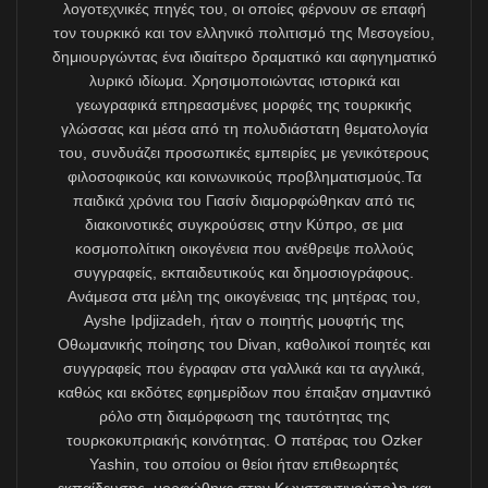
yaratan kulağa hoş içi boş sözlere güvenilebilir mi?
***
Belirtmeye gerek yok ki, 1980’lerden beri Türkçe yazan
tam-günlü profesyonel bir Kıbrıs vatandaşı şair ve
yazar olduğumdan Kıbrıs Cumhuriyeti ile Avrupa
Birliği’nde Türkçeye yer açılması beni yakından
ilgilendiriyor. Daha yirmili yaşlarımdayken 1988’de,
George Vasiliou’nun Cumhurbaşkanlığı sırasında
kendisine yaptığım ziyarette ve sonradan
danışmanlarıyla görüşmelerimizde bu konuyu gündeme
getirmiştim. 1990’ların başında yeniden gerek
Lefkoşa’da, gerekse Brüksel’de görüşmeler yaptım.
O dönemde bana Kıbrıs’ta söylenen “Kıbrıslırum
tarafının Türkçenin AB dili olmasına sıcak baktığı, ama
Yunanca zaten AB dili olduğundan diğer Avrupa ülkeleri
ile AB makamlarının isteksiz davrandığı” yönündeydi.
Şayet Türkçe AB dillerinden biri olacaksa, adaptasyon
çalışmaları için kurulacak birimin Kıbrıs
Üniversitesi bünyesinde olması, bütçe ile