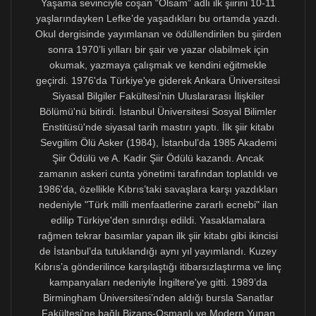
kolay çözebilecekleri bu meseleler için Kıbrıs
Cumhuriyeti içinde bir girişim yapmaması şaşırtıcıdır.
Çünkü Türkçenin resmî AB dili olması, AB Konseyi’nin
kabul ettiği 1 Numaralı Yönetmeliğin uhdesinde olup,
Kıbrıs Sorunu’nun gidişatına, ayrıca Türkiye ile ilişkilere
bağlı karmaşık bir konudur.
Kıbrıs’ı uluslararası platformlarda temsil eden bir şair,
yazar, akademi ve kültür insanı olarak, ülkem AB üyesi
iken yazı dilim Türkçenin AB dili sayılmamasından
ötürü sadece sıkıntılarla karşılaşmayıp, insanı
gülümsetecek olaylar da yaşadığım vakidir. İngiltere’nin
AB içinde yer aldığı 26 Nisan 2004 tarihindeki
The
Guardian
gazetesi, “Yeni Avrupalı Akrabalarımızı
Tanıyalım” başlığıyla AB’ye yeni üye olan 10 ülkenin
yazarlarından birer yazı istemiş, Kıbrıs’ı ise benim
makalemle tanıtmıştı. Orada, Türkçenin AB dili
sayılmamasının yarattığı sorunlardan ve Kıbrıs’ı
Avrupa’ya tanıtırken Türkçe konuşan bir Kıbrıslı yazar
olmamın paradoksundan söz etmiştim. Ama o kadar
uzağa gitmeye gerek yok: 26 Kasım 2022’de AB
Komisyonu’nun girişimiyle gerçekleşen Tokyo Avrupalı