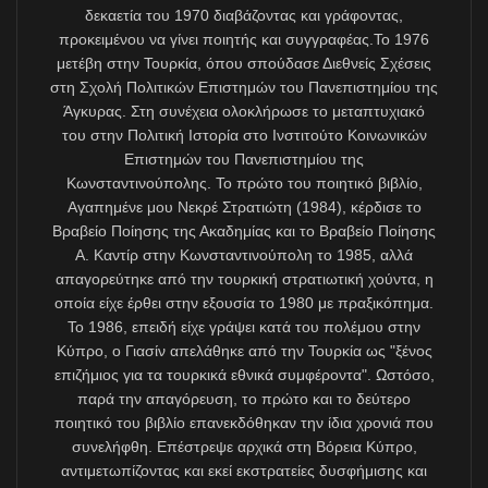
Öte yandan, Türkiye dahil AB içinde kimsenin Türkçeyi
federal bir siyasi çözümden önce resmî AB dili yapmak
istemediğini gayet iyi bilen Kıbrıslırum makamları,
2016’da Cumhurbaşkanı Nikos Anastasiadis’in yaptığı