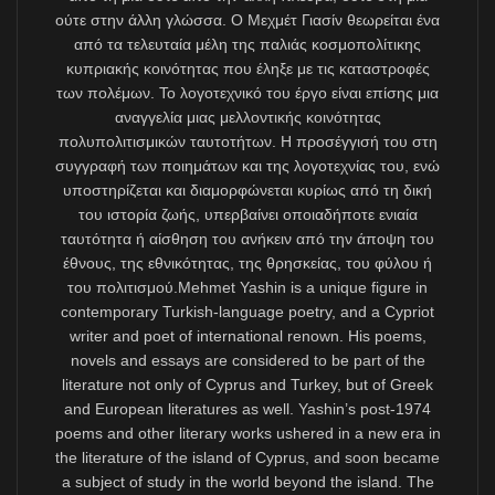
Kıbrıslıtürklerin dil ve kültür haklarını korumak
olmalıdır. Çünkü Türkçenin AB dili olması 85 milyonluk
Türkiye ile AB ülkelerindeki 7 milyonluk Türkçe konuşan
kesimin de menfaatinedir ve Türkçe resmî AB dili
olunca muhtemelen Kıbrıslıtürk cemaatinden çok daha
fazla AB imkânı onlar tarafından kullanılacaktır.
Dolayısıyla Türkiye kamuoyunu bu konuda
aydınlatmak, Kıbrıs Cumhuriyeti üzerinden Türkçenin
AB resmî dili olacağı bilgisini Türk basınında paylaşıp,
Kıbrıs’ın adil ve kalıcı bir çözümle yeniden birleşmesi
için desteklerini kazanmak gerekir. Zaten 25 yıl önceki
deneyimlerden biliyoruz ki, Türkiye makamlarıyla şöyle
ya da böyle resmî temaslar kurulmadan Türkçenin AB
dili olması için ciddi adımlar atabilmek çok zordur.
AB Komisyonu’nun, 2004’te Annan Planı ile Kıbrıs
yeniden birleştiği takdirde Türkçeye resmî dil statüsü
verileceği yönünde açıklamalarını da hatırlamak
gerekir. Halen AB makamları, Kıbrıs’a AB şemsiyesi
altında federal bir çözüm bulunur bulunmaz Türkçenin
resmî AB dili olacağını her fırsatta tekrarlıyorlar.