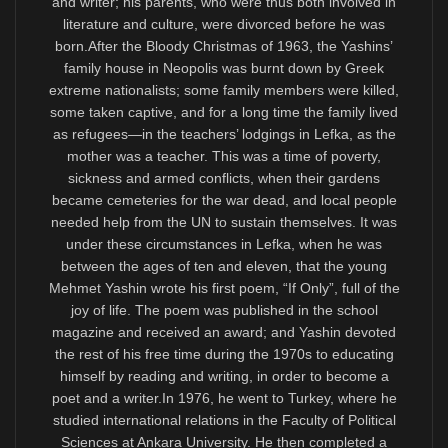
Türkçeye AB içinde alan açılması gibi önemli bir
konunun, Kıbrıs’taki Toplumlararası Görüşmeler veya
“İki-Toplumluluk” ötesindeki temel bir yurttaşlık ve insan
hakkı olduğunu da belirtmek gerekir. O bakımdan
“Kültürel Yakınlaşma” adımlarına bile bağlanamaz, ama
yakınlaşma için güven verici bir adım olur.
***
Gerek kültürel yakınlaşma çalışmalarında gerekse
Türkçeye AB üyesi Kıbrıs’ta alan açılmasında, Türkçe
yazan bir Kıbrıslı şair ve yazar olarak beni temsil
etmesi beklenen öncelikle Kıbrıs Cumhuriyeti’dir. Çünkü
vatandaşıyım. Ada’daki Toplumlararası Görüşmeler
yeniden başlasa ve “İki-Toplumluluk” esasında kültür
komiteleri kurulsa da benim haklarımın korunmasını
Kıbrıslıtürklerin seçmediği Ersin Tatar’dan değil, hiç
değilse AB’nin tanıdığı 1960 anayasasına göre tüm
Kıbrıs’ın Cumhurbaşkanı sıfatıyla seçilmiş Nikos
Hristodoulides’ten beklemem daha gerçekçi ve
hukukidir.