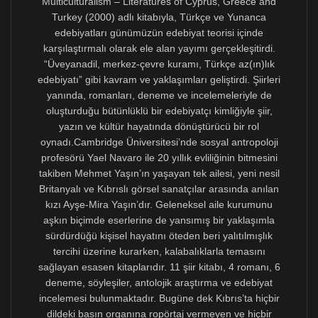
hakkındaki sorunların çözümü açısından iyi bir örnektir.
Kıbrıs basınında, özellikle ülkenin Türkçe gazetelerinde
gördüğüm “Türkçenin AB dili olması için Brüksel’de
gösteri yapıldı”, “AB makamlarına Türkçeyi tanımaları
için mektup yazıldı,” vb. başlıklı haberler çözüm
üretmekten çok siyasi propaganda izlenimi veriyor.
Hiçbir şey yapılmadan “Türkçe için bir şey yapıldığı”
yönünde kanaat yaratmaya dönük Brüksel’de çekilmiş
fotoğrafların muhatabının AB değil, ama Türkiye ve
Kıbrıslıtürk kamuoyu olduğu hissediliyor. Halbuki
Türkçeye yer açılması maksadıyla kısa sürede
atılabilecek adımlar için somut ve pratik öneriler
hazırlanıp Kıbrıs Cumhuriyeti’ne sunulması en öncelikli,
en mantıklı ve en sonuç alıcı yoldur.
1963 Kanlı Noeli ve 1974 İşgali’yle birlikte Türkçenin
Kıbrıs Cumhuriyeti’ndeki konumunun ciddi biçimde
zedelenmesi yüzünden özellikle mağdur olan
kesimlerle, hem uzman isimler hem de onları temsil
eden sivil toplum kuruluşları düzeyinde görüş