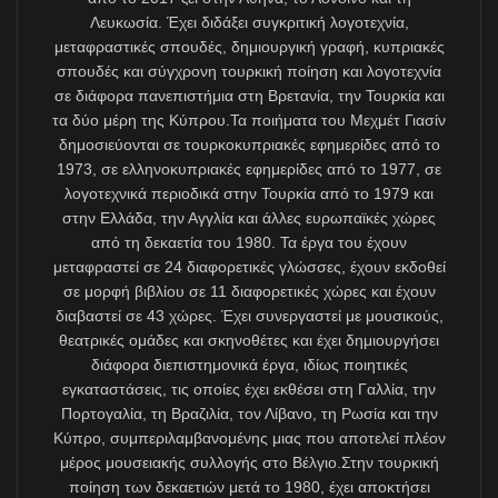
öngörülen hazırlıklar yine ertelenmiş oldu.
Hal böyle iken asıl anlamakta zorlandığım, Türkçenin
mevcut siyasi koşullarda AB dili yapılamayacağını bile
bile, bu konuyu gerek Lefkoşa’da gerekse Brüksel’de
kimi federal Kıbrıs savunucusu Kıbrıslı politikacı
dostlarımızın ne diye tekrarladığıdır. Acaba Kıbrıslıtürk
ve Türkiye kamuoyunda pozitif bir imaj yaratıp
popülarite kazanmak için mi bunu yapıyorlar? Yoksa
bütün bu tuhaflıklar, iş somut siyasi uygulamaya gelince
risk almaktan kaçınırken “Kıbrıslıtürk kardeşlerimiz”
retoriğini de sürdüren bağlantılı oldukları bazı
Kıbrıslırum partilerinin bilgisiyle mi yapılıyor?
Kısa süre önce yaşadığım bir olay, Türkçe için
dışarıdan yapılan bu beyhude girişimlerin asıl amacını
anlayabilmemi iyice zorlaştırdı. Çünkü ülke içinde
yapılacak çalışmalara ağırlık verilirse ve Kıbrıs
Cumhuriyeti’nin yetkili organlarına belirli alanları
kapsayan somut ve uygulanabilir önerilerle gidilirse,
Türkçe açısından bazı kazanımlar elde edilebileceği