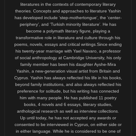
BELİRTMEK GEREKİR.”
Dolayısıyla, ulusal bayrağını bile bir Kıbrıslıtürk
ressamın çizdiği Kıbrıs Cumhuriyeti’nin sadece
Kıbrıslırum toplumunu değil, kurucu ortak Kıbrıslıtürk
toplumunu da temsil etmesi her zamankinden daha
acildir. Bu temsiliyet kâğıt üstünde kalmamalı, yasal
düzenleme ve örgütlenmeleri içerecek adımlarla hayata
geçirilmelidir.
Türkçeye AB çerçevesinde ne şekilde alan
açılabileceğine dair çalışmalar yürütmek üzere bir Ad-
Hoc komite kurulabilir, danışmanlar istihdam edilebilir.
Diğer bir aciliyet ise Kıbrıslıtürk dili ve kültürüne ait
eserlerin arşivlenmesi ve Kıbrıs kültürünün bütününe
entegresidir. Bu konuda, Kıbrıs Üniversitesi Türkoloji
Bölümü’nde aralıklarla ders verdiğim 2006-2011
yıllarından beri, birçok yüksek lisans öğrencisi ve genç
edebiyat insanının katılımıyla hazırlanmış, ama ne
zamanın Eğitim ve Kültür Bakanlığı’ndan, ne resmî
akademi ve medya kurumlarından destek görmüş
projeler bilgisayar dosyalarında duruyor. Kıbrıslıtürk