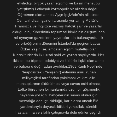
Türkçenin resmî AB dili, hiç değilse Yunanistan dahil
diğer üç üye ülkedeki gibi AB’nin ayrıcalıklı azınlık
dillerinden biri olarak kabul görmesi meselesinden önce
bazı pratik iyileştirmelere gidilmesi düşünülmelidir. Bu
amaçla Kıbrıs Cumhuriyeti’ne aktarılan dil, eğitim,
basın-yayın ve kültür amaçlı AB fonlarında, Türkçenin
özel durumu gözetilerek yeni düzenlemeler yapılabilir.
Böylece Kıbrıslıtürk vatandaşların Türkçenin AB’den ve
Kıbrıs Cumhuriyeti’ndeki birçok alandan dışlanması
nedeniyle uğradıkları mağduriyetler kısmen giderilebilir.
Brüksel’de Türkçe için pankart açmaya giden AB’de
mevki sahibi kimi Kıbrıslıtürk kökenli politikacı
dostlarımızın, yol boyunca inşaatlarda çalışan
Kıbrıslıtürk işçilerin dilinde hiçbir iş güvenliği yazısı
bulunmayışından, kaza geçiren işçilerin gittiği
hastanelerin acil servislerinde bile Türkçeye yer
verilmeyişinden, Larnaka Uçakalanı’nda ise Türkçe
yönlendirme levhalarına ve Kıbrıs uçaklarını kullanan
sayısız Kıbrıslıtürk yurttaşın anlayabileceği anonslara
rastlanmayışından rahatsızlık duymaması ve daha