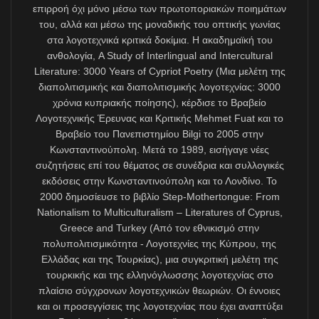
yönünde bir kanı edinmeme yol açtı:
Kıbrıs Cumhuriyeti Kültür Yardımcı Bakanlığı’nın
yalnızca Yunanca eserlerin yabancı dillere çevirisi için
fon vermesi nedeniyle kitaplarımı çevirenlerin
başvurularının geri çevrilmesini ilk kez 2022 sonlarında
ve dolaylı biçimde gündeme getirdim. Çeyrek yüzyıldır
birçok dile kitaplarımı çevirmeye çalışanlara, “Kıbrıs
Cumhuriyeti Yabancı Dillere Çeviri Programı”na Türkçe
dahil olmadığı gerekçesiyle hiçbir katkı yapılmamıştı.
Son olarak kitabımı Türkçeden değil, ama Yunanca
üzerinden çeviren Arnavut çevirmenler de reddedilince,
onların hazırladığı itiraz dilekçesine destek
mahiyetindeki kısa bir mektubumu dosyaya iliştirdiler.
Bu vesileyle çeviri programında, “Kıbrıslıtürk yazarların
Türkçe yazdığı ve Yunancaya çevrilmiş bulunan
eserlerine de fon verileceği” yönünde değişiklik yapıldı.
Elbet orijinal dili Türkçe olan bir eserin Yunanca çevirisi
üzerinden sponsorluk alması yetersizdir. Ama Kıbrıs
Cumhuriyeti’nin attığı iyi niyetli yeni bir adımdır.
“TÜRKÇENİN AB DİLİ OLMASI 85 MİLYONLUK