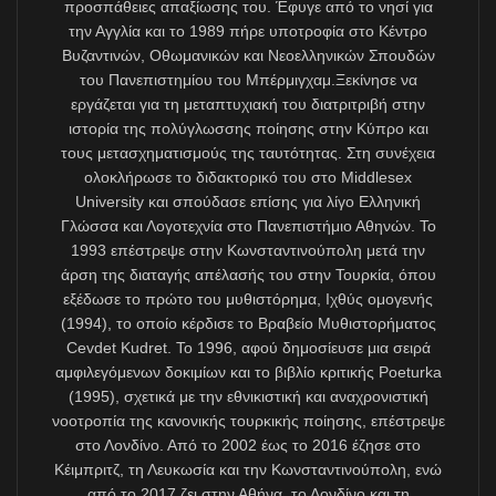
gibi, dönemin Hollanda Dışişleri Bakanı ve AB Konsey
Başkanı Bert Koenders’e laf ola çeşitli mektuplar
gönderip “Türkçeyi AB dili yapın” diye
tekrarlayacaklardı. Bert Koenders ise AB Konsey
Başkanı sıfatıyla 12 Nisan 2016’da verdiği resmî
cevapta, “Kıbrıs’ın yeniden birleşmesinden sonra
Türkçenin AB’nin resmî dillerinden biri olmasının
gereğini ve önemini kavradığını ve bu konudaki hazırlık
çalışmasını AB Komisyonu ile Kıbrıs Cumhuriyeti
hükümeti arasında başlatmaktan mutluluk duyacağını”
belirtecekti. Bu son yazışmalar, Kıbrıs Sorunu’nun
çözümüyle beraber Türkçenin AB dili olacağı
konusunda kuşkuya yer bırakmıyor.
Ama 2017’de Cras Montana’daki barış görüşmeleri
sonuçsuz kalınca, Türkiye, federal çözüm tezini terk
etti. Yalnızca güney yarısı değil, Türkiye’nin
de
facto
kontrolü altındaki kuzey yarısı da
de jure
anlamda
Avrupa Birliği toprağı sayılan Kıbrıs’ta, Kıbrıslıtürk
halkına sormaksızın “ayrı bir egemen Türk devletinin
tanınması” gibi akıldışı taleplerde bulunmaya başladı.
Bu yüzden de, Türkçeyi AB dili yapmak için başlaması