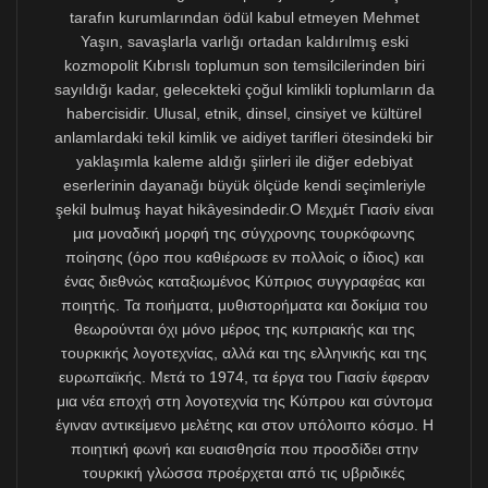
alışverişinde bulunmak gerekir. Örneğin: Kıbrıslıtürk
yazarlar, yayıncılar, basın mensupları; AB organlarında
çalışabilecek donanıma ve hakka sahip olup da iyi
Yunanca bilmeyen genç Kıbrıslıtürk profesyoneller;
resmî evraklar, daireler ve mahkemelerde karşılaşılan
dil sorunlarından şikâyetçi Kıbrıslıtürk avukatlar, kayıt
işleri takipçileri; Güneyde çalışan Kıbrıslıtürk işçiler ile
sendikaları; eğitim, araştırma, kütüphane, gibi
kurumlarda Yunanca yetersizliği nedeniyle yer
bulamayan Kıbrıslıtürk uzman ve akademisyenler;
ayrıca, Kıbrıslıtürklere ilişkin Türkçe yayınların ve
çeşitli arşiv malzemesinin kaybolmaması, derlenip
kayıt altına alınması için çalışan kültür aktivistleri, vb.
Kıbrıslıtürk toplumunda onca farklı kesimin Türkçe
nedeniyle karşılaştığı sorunları dinlemeden, onları
temsil eden kurum ve kuruluşlardan çözüm önerisi
içeren raporlar talep etmeden AB organlarında siyasi
konum sahibi kimi Kıbrıslı bireylerin Türkçenin AB dili
olması için yaptığı açıklamaların inandırıcılığı olabilir
mi? Sonuç üretmekten çok ortadaki sorunun kişisel
siyasi kariyer çalışması amacıyla kullanıldığı kuşkusu