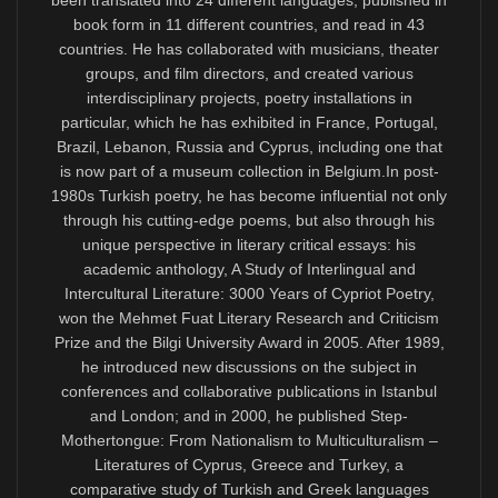
dil, edebiyat ve kültürünü kuzeye havale edebileceği
resmî bir Kıbrıslıtürk muhatabı kalmadığını görmesi
gerekir. Ne var ki Kıbrıslırum siyasiler arasında
Türkçeyi, Helenizm tasavvuruyla yaklaştıkları Kıbrıs
Cumhuriyeti devletinden dışlama alışkanlığı 1960’lardan
beri süregeldiği için neredeyse normalleştirildi. Diğer
taraftansa, kendilerini Kıbrıslıtürk halkının meşru
sözcüsü diye sunan KKTC üst düzey idari makamları
son birkaç yıldan beri Kıbrıslıtürklerin çıkarları aleyhine
adeta kin ve nefretle çalışan, tümüyle Türkiye
hükümetinin müdahalesiyle atanmış ya da doğrudan
gönderilmiş ekipler tarafından işgal edildi. Uluslararası
toplumun nazarında gayrimeşru oluşlarından daha
önemlisi, en milliyetçisi dahil Kıbrıslıtürk halkı için de
artık meşruiyetlerini yitirmiş olmalarıdır.
“TÜRKÇEYE AB İÇİNDE ALAN AÇILMASI GİBİ
ÖNEMLİ BİR KONUNUN, KIBRIS’TAKİ
TOPLUMLARARASI GÖRÜŞMELER VEYA “İKİ-
TOPLUMLULUK” ÖTESİNDEKİ TEMEL BİR
YURTTAŞLIK VE İNSAN HAKKI OLDUĞUNU DA