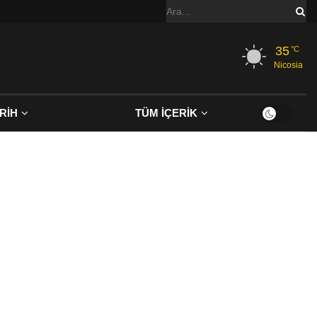
35
°C
Nicosia
RİH
TÜM İÇERİK