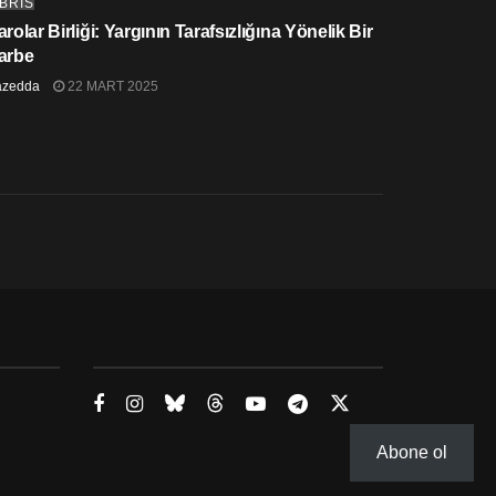
IBRIS
rolar Birliği: Yargının Tarafsızlığına Yönelik Bir
arbe
azedda
22 MART 2025
Abone ol