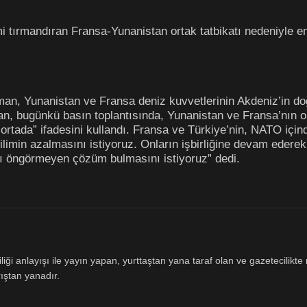
 tırmandıran Fransa-Yunanistan ortak tatbikatı nedeniyle en
”
n, Yunanistan ve Fransa deniz kuvvetlerinin Akdeniz’in do
an, bugünkü basın toplantısında, Yunanistan ve Fransa’nın ort
ortada” ifadesini kullandı. Fransa ve Türkiye’nin, NATO için
min azalmasını istiyoruz. Onların işbirliğine devam ederek 
nı öngörmeyen çözüm bulmasını istiyoruz” dedi.
ği anlayışı ile yayın yapan, yurttaştan yana taraf olan ve gazetecilikte m
ıştan yanadır.