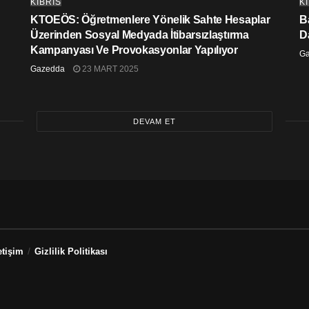
KIBRIS
K
KTOEÖS: Öğretmenlere Yönelik Sahte Hesaplar
Ba
Üzerinden Sosyal Medyada İtibarsızlaştırma
D
Kampanyası Ve Provokasyonlar Yapılıyor
G
Gazedda
23 MART 2025
DEVAM ET
etişim
Gizlilik Politikası