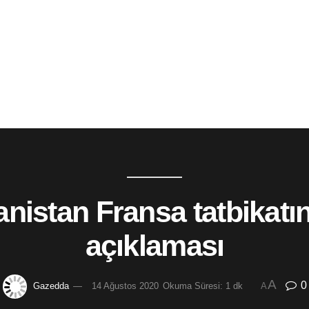
istan Fransa tatbikatına
açıklaması
A
0
Gazedda
14 Ağustos 2020
Okuma Süresi: 1 dk
A