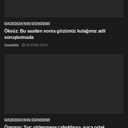
barış köprüsü olmaktır.”
GAZEDDA'NIN GÜNDEMİ
Öksüz: Bu saatten sonra gözümüz kulağımız adli
soruşturmada
Gazedda
28 EKIM 2024
GAZEDDA'NIN GÜNDEMİ
Özersay: Suç gizlenmeye çalışıldıysa, suça ortak