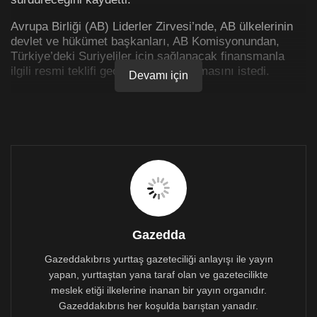
Avrupa Birliği (AB) Liderler Zirvesi’nde, AB ülkelerinin
devlet ve hükümet başkanları, AB Komisyonundan,
Türkiye’deki Suriyeliler için sağlanacak finansmanla
ilgili resmi teklifi gecikmeksizin sunmasını istedi.
Devamı için
AB Zirvesi devam ederken Türkiye ile ilgili görüşmelerin
tamamlanmasının ardından zirve bildirisinin Türkiye
hakkındaki bölümü kamuoyuyla paylaşıldı.
AB Konseyi’nin Doğu Akdeniz’deki durumu ve AB-
Türkiye ilişkilerini yeniden görüştüğüne dikkat çekilen
bildiride, Doğu Akdeniz’de güvenli ve istikrarlı bir
çevrenin, Türkiye ile karşılıklı faydalı ve iş birliğini
geliştiren ilişkilerin, AB’nin stratejik çıkarına olduğu
vurgulandı.
Gazedda
Bildiride, Doğu Akdeniz’de gerginliğin düşmesinin
Gazeddakıbrıs yurttaş gazeteciliği anlayışı ile yayın
olumlu karşılandığı ve bunun sürdürülmesi gerektiği
yapan, yurttaştan yana taraf olan ve gazetecilikte
ifade edildi.
meslek etiği ilkelerine inanan bir yayın organıdır.
Gazeddakıbrıs her koşulda barıştan yanadır.
AB’nin Türkiye ile aşamalı, orantılı ve geri dönülebilir