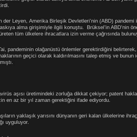
irdi.
er Leyen, Amerika Birleşik Devletleri’nin (ABD) pandemi i
 askıya alma girişimiyle ilgili konuştu. Brüksel’in ABD’nin ö
üreten tüm ülkelere ihracatlara izin verme çağrısında bulunu
ai, pandeminin olağanüstü önlemler gerektirdiğini belirterek
nt haklarının geçici olarak kaldırılmasını talep etmiş ve bunu
mıştı.
üs aşısı üretimindeki zorluğa dikkat çekiyor; patent hakları 
çin en az bir yıl zaman gerektiğini ifade ediyordu.
aşıların yaklaşık yarısını dünyanın geri kalan ülkelerine ihraç
ğı uyguluyor.