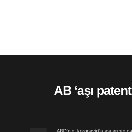
AB ‘aşı patent
ABD’nin, koronavirüs aşılarının p