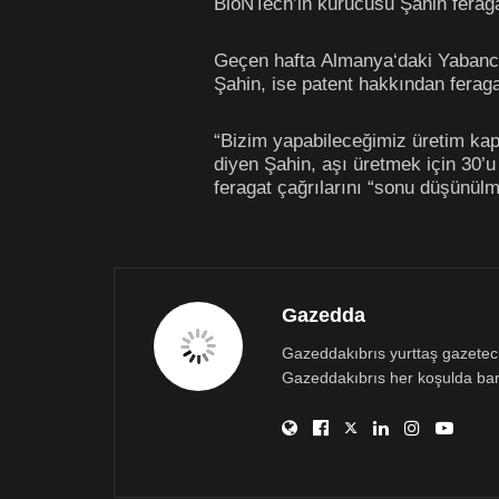
BioNTech’in kurucusu Şahin feraga
Geçen hafta Almanya‘daki Yabancı 
Şahin, ise patent hakkından feragat
“Bizim yapabileceğimiz üretim kapa
diyen Şahin, aşı üretmek için 30’u 
feragat çağrılarını “sonu düşünülme
Gazedda
Gazeddakıbrıs yurttaş gazetecili
Gazeddakıbrıs her koşulda bar