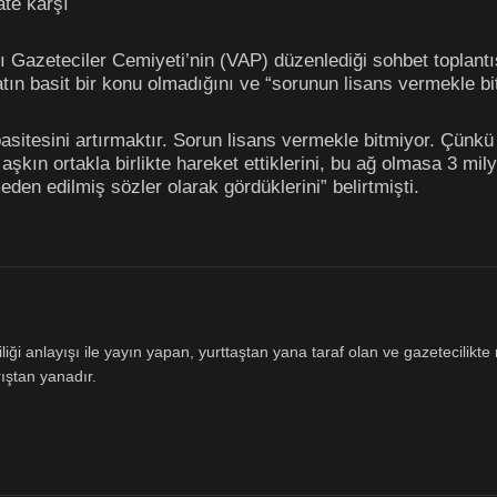
te karşı
Gazeteciler Cemiyeti’nin (VAP) düzenlediği sohbet toplantı
ın basit bir konu olmadığını ve “sorunun lisans vermekle bitm
sitesini artırmaktır. Sorun lisans vermekle bitmiyor. Çünkü a
aşkın ortakla birlikte hareket ettiklerini, bu ağ olmasa 3 mi
den edilmiş sözler olarak gördüklerini” belirtmişti.
ği anlayışı ile yayın yapan, yurttaştan yana taraf olan ve gazetecilikte m
ıştan yanadır.