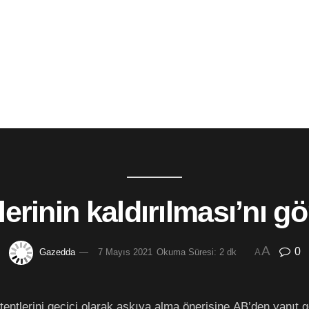
lerinin kaldırılması’nı 
A
0
Gazedda
7 Mayıs 2021
Okuma Süresi: 2 dk
A
atentlerini geçici olarak askıya alma önerisine AB’den yanı