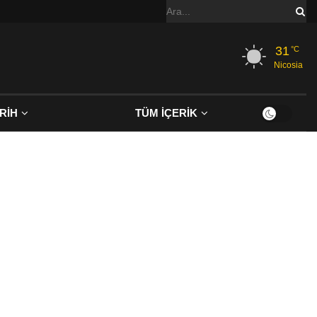
31
°C
Nicosia
RİH
TÜM İÇERİK