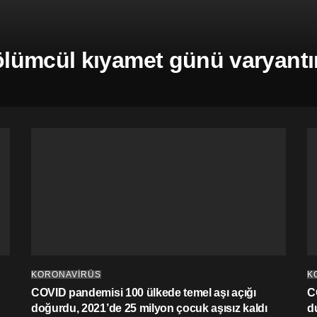
ümcül kıyamet günü varyantına 
KORONAVİRÜS
K
COVID pandemisi 100 ülkede temel aşı açığı
C
doğurdu, 2021’de 25 milyon çocuk aşısız kaldı
d