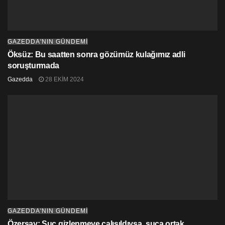
GAZEDDA'NIN GÜNDEMİ
Öksüz: Bu saatten sonra gözümüz kulağımız adli
soruşturmada
Gazedda
28 EKIM 2024
GAZEDDA'NIN GÜNDEMİ
Özersay: Suç gizlenmeye çalışıldıysa, suça ortak