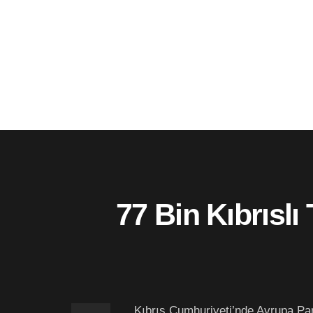
77 Bin Kıbrıslı
Kıbrıs Cumhuriyeti’nde Avrupa Parl