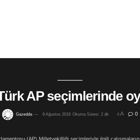
 Türk AP seçimlerinde o
A
0
Gazedda
9 Ağustos 2018
Okuma Süresi: 2 dk
A
amentosu (AP) Milletvekilliği seçimleriyle ilgili çalışmalar