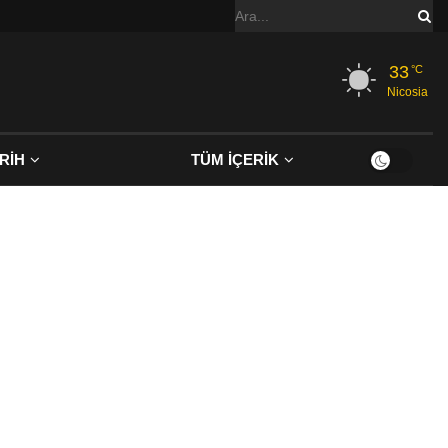
33
°C
Nicosia
RİH
TÜM İÇERİK