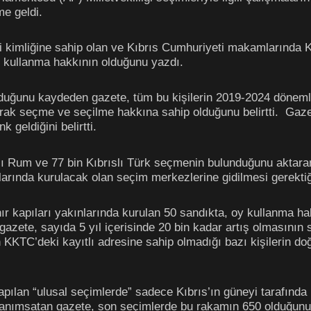
me geldi.
i kimliğine sahip olan ve Kıbrıs Cumhuriyeti makamlarında KK
y kullanma hakkının olduğunu yazdı.
duğunu kaydeden gazete, tüm bu kişilerin 2019-2024 dönemler
rak seçme ve seçilme hakkına sahip olduğunu belirtti. Gazete
 geldiğini belirtti.
lı Rum ve 77 bin Kıbrıslı Türk seçmenin bulunduğunu aktaran 
larında kurulacak olan seçim merkezlerine gidilmesi gerektiğ
ır kapıları yakınlarında kurulan 50 sandıkta, oy kullanma ha
gazete, sayıda 5 yıl içerisinde 20 bin kadar artış olmasının 
KKTC’deki kayıtlı adresine sahip olmadığı bazı kişilerin doğr
pılan “ulusal seçimlerde” sadece Kıbrıs’ın güneyi tarafında 
ği anımsatan gazete, son seçimlerde bu rakamın 650 olduğunu