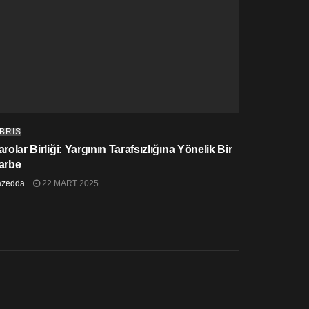
IBRIS
rolar Birliği: Yargının Tarafsızlığına Yönelik Bir
arbe
azedda
22 MART 2025