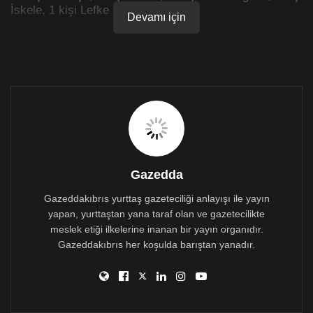
İskele, 1 kişi Lefke Bölgesi’ndendir.
Devamı için
Vakaların bölgelere göre dağılımı:
Lefkoşa
Ortaköy- 3 / Yenikent – 1/ Gönyeli -1 / K.kaymaklı-3 /
Haspolat-21
Girne
Boğazköy – 1 / Alsancak- 2
Gazimağusa
Gazedda
Gazeddakıbrıs yurttaş gazeteciliği anlayışı ile yayın
Vadili -2
yapan, yurttaştan yana taraf olan ve gazetecilikte
İskele-1
meslek etiği ilkelerine inanan bir yayın organıdır.
Gazeddakıbrıs her koşulda barıştan yanadır.
Lefke
Gaziveren -1
5 Mart 2021 Covid-19 genel durumu şöyle: