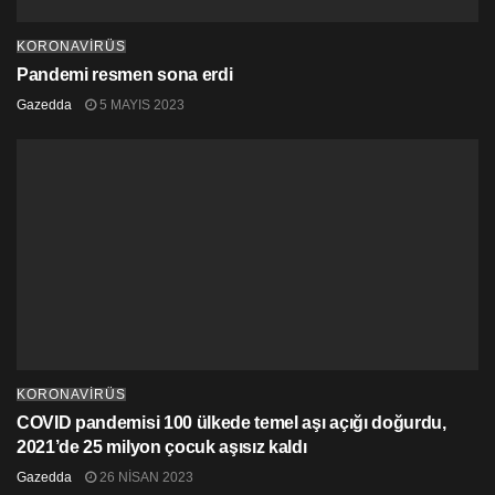
Pandemi Merkezindeki Hasta Sayısı: 70
Pandemi Otellerinde Takip Edilen Vaka Sayısı: 337
KORONAVİRÜS
Pandemi resmen sona erdi
Toplam Kaybedilen Hasta Sayısı: 24
Gazedda
5 MAYIS 2023
Yoğun Bakımda Yatan Hasta Sayısı: 2
KORONAVİRÜS
COVID pandemisi 100 ülkede temel aşı açığı doğurdu,
2021’de 25 milyon çocuk aşısız kaldı
Gazedda
26 NISAN 2023