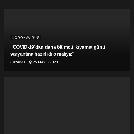
Bugün Yapılan Test Sayısı: 5730
Bugün Saptanan Pozitif Vaka Sayısı: 39
Ülke dışından gelen Vaka Sayısı : 3
KORONAVİRÜS
Karantinada Pozitifleşen Temaslı Vaka Sayısı: 4
“COVID-19’dan daha ölümcül kıyamet günü
varyantına hazırlıklı olmalıyız”
Yerel Vaka Sayısı: 32
Gazedda
25 MAYIS 2023
İyileşip Bugün Taburcu Edilen Hasta Sayısı: 35
Bugün Kaybedilen Hasta:
Yapılan Toplam Test Sayısı: 572. 528
Toplam Vaka Sayısı: 3587
İyileşip Toplam Taburcu Edilen Vaka Sayısı: 3155
Tedavisi Devam Eden Vaka Sayısı: 409