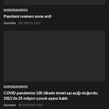
Pandemi Otellerinde Takip Edilen Vaka Sayısı: 364
KORONAVİRÜS
Toplam Kaybedilen Hasta Sayısı: 26
Pandemi resmen sona erdi
Gazedda
5 MAYIS 2023
Yoğun Bakımda Yatan Hasta Sayısı: 4
KORONAVİRÜS
COVID pandemisi 100 ülkede temel aşı açığı doğurdu,
2021’de 25 milyon çocuk aşısız kaldı
Gazedda
26 NISAN 2023